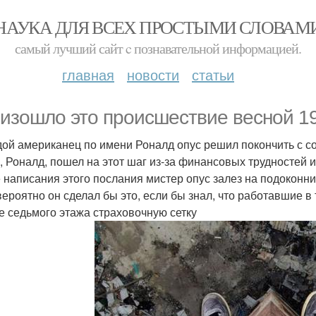
НАУКА ДЛЯ ВСЕХ ПРОСТЫМИ СЛОВАМ
самый лучший сайт c познавательной информацией.
главная
новости
статьи
изошло это происшествие весной 19
ой американец по имени Роналд опус решил покончить с со
н, Роналд, пошел на этот шаг из-за финансовых трудностей
 написания этого послания мистер опус залез на подоконник
ероятно он сделал бы это, если бы знал, что работавшие в
е седьмого этажа страховочную сетку