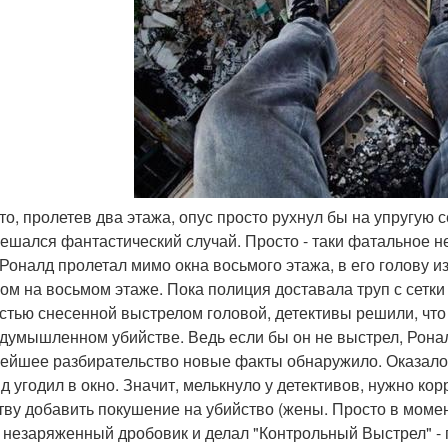
 что, пролетев два этажа, опус просто рухнул бы на упругую
мешался фантастический случай. Просто - таки фатальное н
 Роналд пролетал мимо окна восьмого этажа, в его голову 
ом на восьмом этаже. Пока полиция доставала труп с сетки
стью снесенной выстрелом головой, детективы решили, что
думышленном убийстве. Ведь если бы он не выстрел, Роналд
ейшее разбирательство новые факты обнаружило. Оказалось,
яд угодил в окно. Значит, мелькнуло у детективов, нужно к
тву добавить покушение на убийство (жены. Просто в момент
 незаряженный дробовик и делал "Контрольный Выстрел" - п