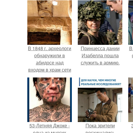
В 1848 г. археологи
Принцесса дании
В
обнаружили в
Изабелла пошла
абидосе над
служить в армию.
входом в храм сети
I таблички с
"
загадочными
иероглифами.
п
53-Летняя Джоке -
Пока зрители
одна из многих
восхищались