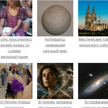
 сеть просочились
Артефакты,
Мистические та
свежие кадры со
удивившие
кельнского собо
съёмок
научный мир.
киноадаптации
Рапунцель", и всё
внимание
моментально
оказалось
риковано к Тиган
крофт.
33-Летняя Алиша
В геноме человека
Астрофизики
макдугалл
обнаружили следы
наконец разм