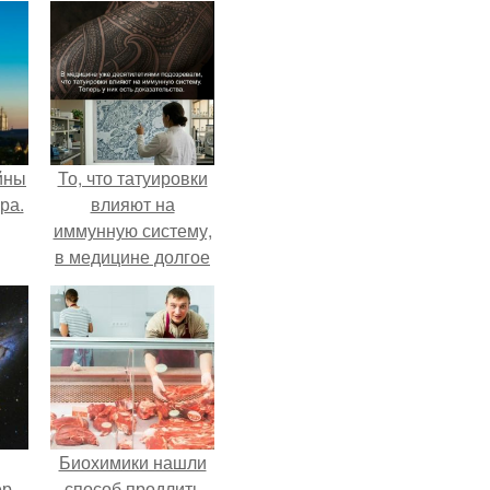
йны
То, что татуировки
ра.
влияют на
иммунную систему,
в медицине долгое
время
рассматривалось
лишь как гипотеза.
Биохимики нашли
ер
способ продлить