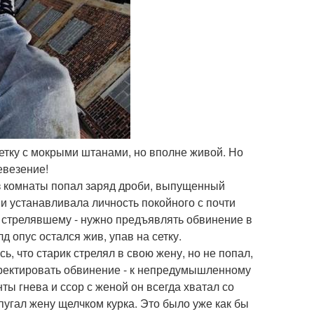
 сетку с мокрыми штанами, но вполне живой. Но
евезение!
из комнаты попал заряд дроби, выпущенный
 и устанавливала личность покойного с почти
 стрелявшему - нужно предъявлять обвинение в
 опус остался жив, упав на сетку.
 что старик стрелял в свою жену, но не попал,
орректировать обвинение - к непредумышленному
ы гнева и ссор с женой он всегда хватал со
угал жену щелчком курка. Это было уже как бы