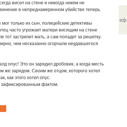
гда висел на стене и никогда никем не
обвинение в непреднамеренном убийстве теперь
⇨
 мог только их сын, полицейские детективы
 отец часто угрожает матери висящим на стене
е тот застрелит мать, а сам попадет за решетку.
мирно, чем несказанно огорчали неудавшегося
д опус! Это он зарядил дробовик, а когда месть
им же зарядом. Своим же отцом, которого хотел
к, как этого хотел опус.
но зафиксированным фактом.