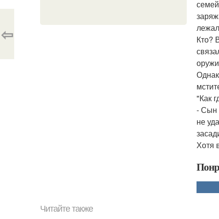
семей
заряж
лежал
⇦
Кто? 
связа
оружи
Однак
мстите
"Как г
- Сын
не уд
засад
Хотя 
Понр
Читайте также