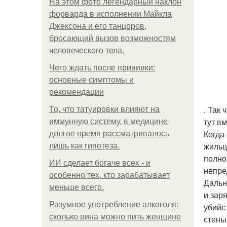
На этом фото легендарный наклон
форварда в исполнении Майкла
Джексона и его танцоров,
бросающий вызов возможностям
человеческого тела.
Чего ждать после прививки:
основные симптомы и
рекомендации
. Так
То, что татуировки влияют на
тут в
иммунную систему, в медицине
Когда
долгое время рассматривалось
жильц
лишь как гипотеза.
полно
ИИ сделает богаче всех - и
непре
особенно тех, кто зарабатывает
Дальн
меньше всего.
и зар
Разумное употребление алкоголя:
убийс
сколько вина можно пить женщине
стены