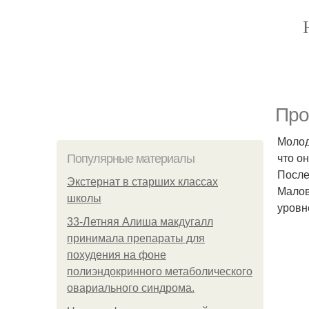
Про
Молод
что о
Популярные материалы
После
Экстернат в старших классах
Малов
школы
уровн
33-Летняя Алиша макдугалл
принимала препараты для
похудения на фоне
полиэндокринного метаболического
овариального синдрома.