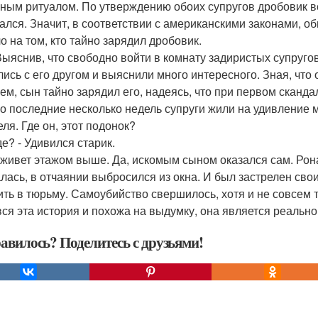
ным ритуалом. По утверждению обоих супругов дробовик все
ался. Значит, в соответствии с американскими законами, 
о на том, кто тайно зарядил дробовик.
Выяснив, что свободно войти в комнату задиристых супругов
лись с его другом и выяснили много интересного. Зная, что
ем, сын тайно зарядил его, надеясь, что при первом скандал
о последние несколько недель супруги жили на удивление 
ля. Где он, этот подонок?
де? - Удивился старик.
 живет этажом выше. Да, искомым сыном оказался сам. Ронал
алась, в отчаянии выбросился из окна. И был застрелен сво
ить в тюрьму. Самоубийство свершилось, хотя и не совсем та
вся эта история и похожа на выдумку, она является реаль
авилось? Поделитесь с друзьями!