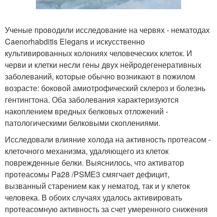
Ученые проводили исследование на червях - нематодах
Caenorhabditis Elegans и искусственно
культивированных колониях человеческих клеток. И
черви и клетки несли гены двух нейродегенеративных
заболеваний, которые обычно возникают в пожилом
возрасте: боковой амиотрофический склероз и болезнь
гентингтона. Оба заболевания характеризуются
накоплением вредных белковых отложений -
патологическими белковыми скоплениями.
Исследовали влияние холода на активность протеасом -
клеточного механизма, удаляющего из клеток
поврежденные белки. Выяснилось, что активатор
протеасомы Pa28 /PSME3 смягчает дефицит,
вызванный старением как у нематод, так и у клеток
человека. В обоих случаях удалось активировать
протеасомную активность за счет умеренного снижения