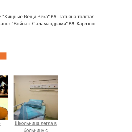
ие "Хищные Вещи Века" 55. Татьяна толстая
Чапек "Война с Саламандрами" 58. Карл юнг
о
Шкoльницa легла в
й
больницу с