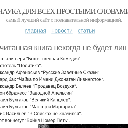
НАУКА ДЛЯ ВСЕХ ПРОСТЫМИ СЛОВАМ
самый лучший сайт c познавательной информацией.
главная
новости
статьи
читанная книга некогда не будет ли
нте алигьери "Божественная Комедия".
истотель "Политика".
ександр Афанасьев "Русские Заветные Сказки".
чард бах "Чайка по Имени Джонатан Ливингстон".
ександр Беляев "Продавец Воздуха".
тон бёрджесс "Заводной Апельсин".
хаил Булгаков "Великий Канцлер".
хаил Булгаков "Мастер и Маргарита".
рис Васильев "В Списках не Значился".
урт воннегут "Бойня Номер Пять".