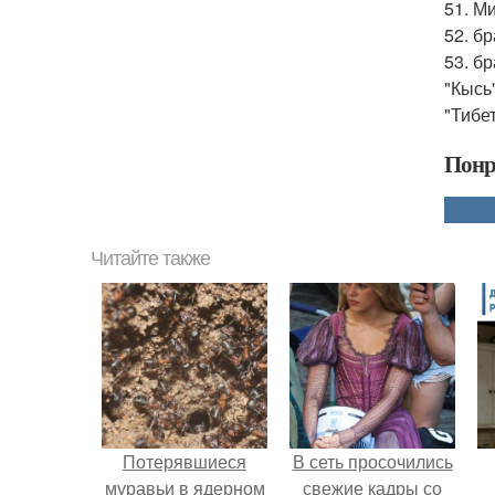
51. М
52. б
53. б
"Кысь
"Тибе
Понр
Читайте также
Потерявшиеся
В сеть просочились
муравьи в ядерном
свежие кадры со