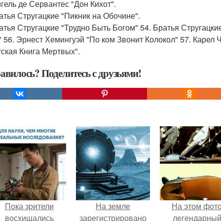
игель де Сервантес "Дон Кихот".
ратья Стругацкие "Пикник на Обочине".
ратья Стругацкие "Трудно Быть Богом" 54. Братья Стругацк
" 56. Эрнест Хемингуэй "По ком Звонит Колокол" 57. Карел 
тская Книга Мертвых".
авилось? Поделитесь с друзьями!
Пока зрители
На земле
На этом фот
восхищались
зарегистрировано
легендарны