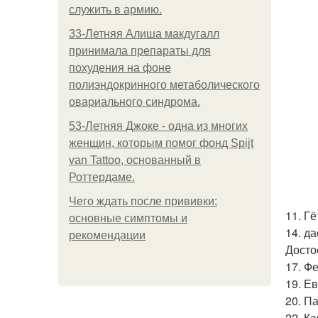
служить в армию.
33-Летняя Алиша макдугалл
принимала препараты для
похудения на фоне
полиэндокринного метаболического
овариального синдрома.
53-Летняя Джоке - одна из многих
женщин, которым помог фонд Spijt
van Tattoo, основанный в
Роттердаме.
Чего ждать после прививки:
11. Г
основные симптомы и
14. д
рекомендации
Досто
17. Ф
19. Е
20. П
22. К