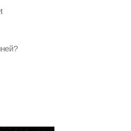
И
шней?