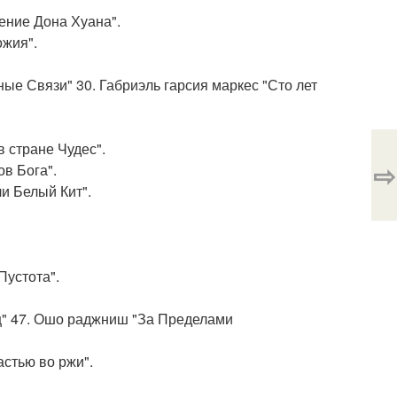
чение Дона Хуана".
ожия".
ные Связи" 30. Габриэль гарсия маркес "Сто лет
в стране Чудес".
⇨
ов Бога".
и Белый Кит".
Пустота".
ц" 47. Ошо раджниш "За Пределами
стью во ржи".