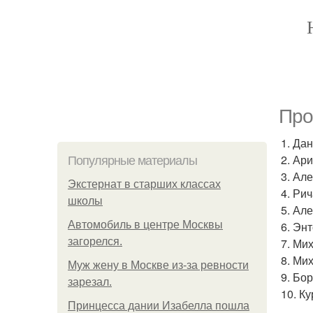
Про
1. Да
2. Ар
Популярные материалы
3. Ал
Экстернат в старших классах
4. Ри
школы
5. Ал
Автомобиль в центре Москвы
6. Эн
загорелся.
7. Ми
8. Ми
Mуж жену в Москве из-за ревности
9. Бо
зарезал.
10. К
Принцесса дании Изабелла пошла