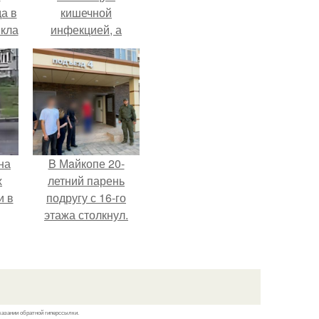
а в
кишечной
кла
инфекцией, а
о
выписалась с вич и
гепатитом с.
зов
м
ела.
на
B Мaйкопе 20-
х
летний парень
и в
подругу с 16-го
этажа столкнул.
.
казании обратной гиперссылки.