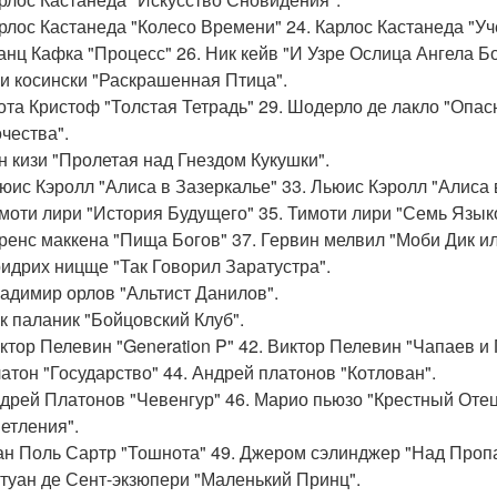
арлос Кастанеда "Колесо Времени" 24. Карлос Кастанеда "У
анц Кафка "Процесс" 26. Ник кейв "И Узре Ослица Ангела Б
жи косински "Раскрашенная Птица".
гота Кристоф "Толстая Тетрадь" 29. Шодерло де лакло "Опас
чества".
ен кизи "Пролетая над Гнездом Кукушки".
ьюис Кэролл "Алиса в Зазеркалье" 33. Льюис Кэролл "Алиса 
имоти лири "История Будущего" 35. Тимоти лири "Семь Язык
еренс маккена "Пища Богов" 37. Гервин мелвил "Моби Дик ил
ридрих ницще "Так Говорил Заратустра".
ладимир орлов "Альтист Данилов".
ак паланик "Бойцовский Клуб".
иктор Пелевин "Generation P" 42. Виктор Пелевин "Чапаев и 
латон "Государство" 44. Андрей платонов "Котлован".
ндрей Платонов "Чевенгур" 46. Марио пьюзо "Крестный Оте
етления".
ан Поль Сартр "Тошнота" 49. Джером сэлинджер "Над Пропа
нтуан де Сент-экзюпери "Маленький Принц".