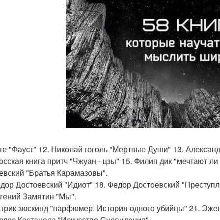
ёте "Фауст" 12. Николай гоголь "Мертвые Души" 13. Александ
аосская книга притч "Чжуан - цзы" 15. Филип дик "мечтают л
евский "Братья Карамазовы".
едор Достоевский "Идиот" 18. Федор Достоевский "Преступл
вгений Замятин "Мы".
атрик зюскинд "парфюмер. История одного убийцы" 21. Эже
арлос Кастанеда "Искусство Сновидения".