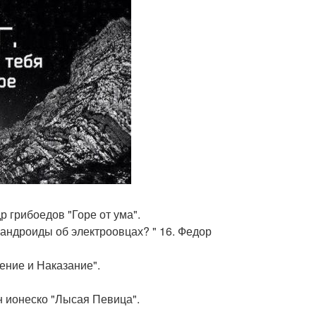
р грибоедов "Горе от ума".
и андроиды об электроовцах? " 16. Федор
ение и Наказание".
н ионеско "Лысая Певица".