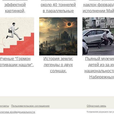
эффектной
около 40 тоннелей
наклон форвард
картинкой,
в параллельные
исполнении Май
оздатели фильма
миры.
Джексона и ег
фактически
танцоров,
остроили одну из
бросающий вы
самых точных
возможностя
визуальных
человеческого т
моделей чёрной
дыры.
Ученые "Гормон
История земли:
Пьяный мужчи
отивации нашли".
легенды о двух
детей из-за и
солнцах.
национальност
Набережных
челнах избил
онтакты
Пользовательское соглашение
Обратная связь
олитика конфидециальности
Копирование разрешено при у