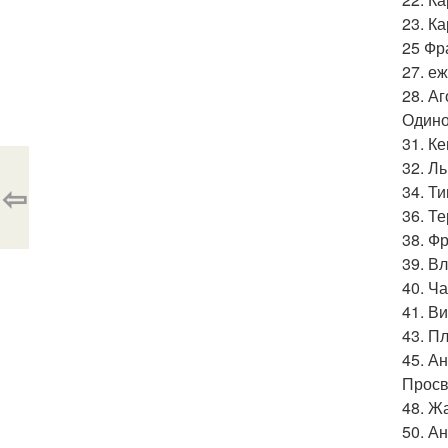
23. К
25 Фр
27. е
28. А
Одино
31. К
32. Л
⇦
34. Т
36. Т
38. Ф
39. В
40. Ч
41. В
43. П
45. А
Просв
48. Ж
50. А