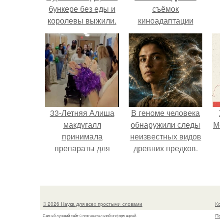
бункере без еды и
съёмок
королевы выжили.
киноадаптации
"Рапунцель", и всё
с
внимание
моментально
п
оказалось
приковано к Тиган
крофт.
33-Летняя Алиша
В геноме человека
макдугалл
обнаружили следы
М
принимала
неизвестных видов
препараты для
древних предков.
похудения на фоне
полиэндокринного
метаболического
овариального
© 2026 Наука для всех простыми словами
К
синдрома.
П
Самый лучший сайт c познавательной информацией.