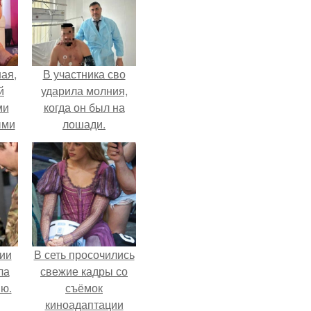
ая,
В участника сво
й
ударила молния,
ми
когда он был на
ыми
лошади.
удто
на
ии
В сеть просочились
ла
свежие кадры со
ию.
съёмок
киноадаптации