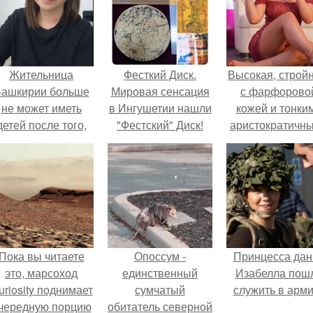
Жительница
Фесткий Диск.
Высокая, стройн
ашкирии больше
Мировая сенсация
с фарфорово
не может иметь
в Ингушетии нашли
кожей и тонки
детей после того,
"Фестский" Диск!
аристократичн
ак медики сделали
чертами, эль
й аборт на шестом
выглядит так, б
месяце
сошла с полот
беременности и
художника.
оставили в матке
плаценту.
Пока вы читаете
Опоссум -
Принцесса дан
это, марсоход
единственный
Изабелла пош
uriosity поднимает
сумчатый
служить в арм
чередную порцию
обитатель северной