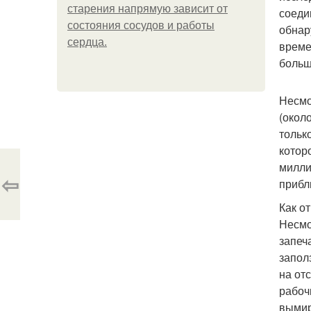
старения напрямую зависит от
соеди
состояния сосудов и работы
обнар
сердца.
време
больш
Несмо
(окол
тольк
котор
милли
⇦
прибл
Как о
Несмо
запеч
запол
на от
рабоч
вымир