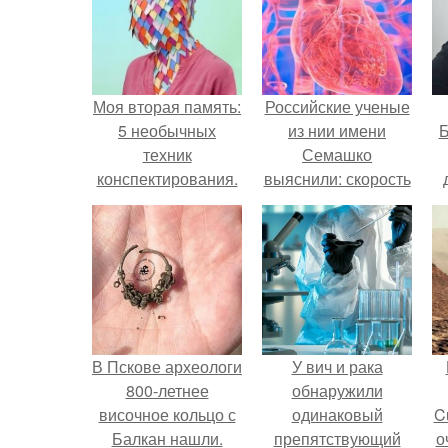
Моя вторая память:
Российские ученые
5 необычных
из нии имени
Б
техник
Семашко
конспектирования.
выяснили: скорость
старения напрямую
к
зависит от
е
состояния сосудов
и работы сердца.
В Пскове археологи
У вич и рака
800-летнее
обнаружили
височное кольцо с
одинаковый
C
Балкан нашли.
препятствующий
о