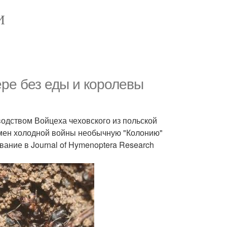
И
ре без еды и королевы
одством Войцеха чеховского из польской
мен холодной войны необычную "Колонию"
ание в Journal of Hymenoptera Research