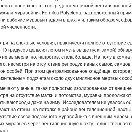
нена с поверхностью посредством прямой вентиляционной
ужили муравейник Formica Polyctena, расположенный прям
ни рабочие муравьи падали в шахту и, таким образом, сф
ой численности.
тря на сложные условия, практически полное отсутствие е
о 10 градусов цельсия летом и чуть выше нуля зимой) обна
о не вымерла, но, напротив, стала больше. На полу в комн
ого, несмотря на отсутствие репродуктивных самок, самцов
он особей. При этом централизованное кладбище, которое 
изительным подсчетам около двух миллионов мертвых особ
тмечают ученые, такая полностью изолированная от внешнег
тря на отсутствие матки и потомства, муравьи продолжают 
атывают ходы даже на зиму. Исследователям не удалось обн
зают на стены, на потолке в районе вентиляционной шахты
сутствие связи подземного муравейника с внешним миром. 
их муравьев через вентиляционную шахту - единственная пр
ает.