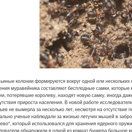
ьиные колонии формируются вокруг одной или нескольких 
ения муравейника составляют бесплодные самки, которые 
ии, потерявшие королеву, находят новую самку, иногда даже
сутствия прироста населения. В новой работе исследовател
ьев не вымерла за несколько лет, несмотря на отсутствие п
ально ученые наблюдали за жизнью летучих мышей в забр
ево", который использовался для хранения ядерного оружия 
дователи обнаружили в одной из комнат бункера большое ко