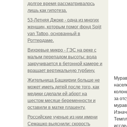
долгое время рассматривалось
лишь как гипотеза.
53-Летняя Джоке - одна из многих
женщин, которым помог фонд Spijt
van Tattoo, основанный в
Роттердаме.
Вихревые микро - ГЭС на реке с
малым перепадом высоты: вода
закручивается в бетонной камере и
вращает вертикальную турбину.
Мурав
Жительница Башкирии больше не
насел
может иметь детей после того, как
колон
медики сделали ей аборт на
за от
шестом месяце беременности и
мурав
оставили в матке плаценту.
Изнач
Российские ученые из нии имени
Темпл
Семашко выяснили: скорость
иссле