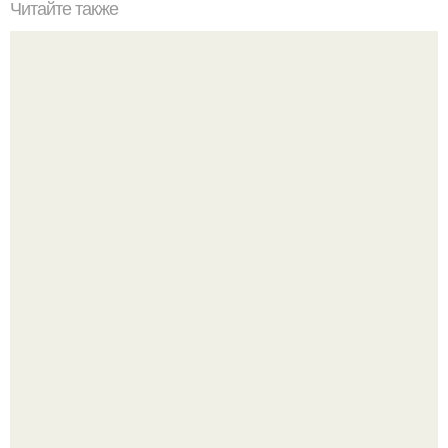
Читайте также
Антимужской микроб. "Вернулись времена царя ирода.
Голливуд умеет не только играть роли, но и болеть по-
настоящему.