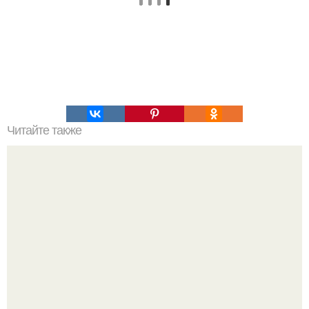
Читайте также
Пальцы гнутся в обратную сторону. Почему некоторые
люди умеют выгибать палец в обратную сторону?