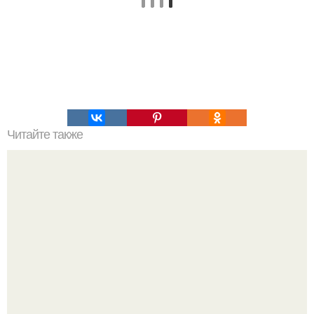
Читайте также
Зверства ЧЕЧЕНЦЕВ. Зверства чеченских боевиков во
время первой чеченской.