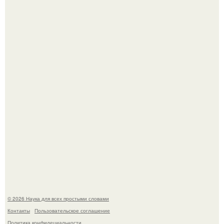
В участника сво ударила молния, когда он был на
лошади.
Эти занятия старение мозга замедлили.
© 2026 Наука для всех простыми словами
Контакты
Пользовательское соглашение
Политика конфидециальности