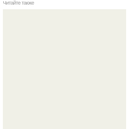
Читайте также
Армейский тест на психику. Армейский психологический
тест.
Машина сбила людей на пешеходном переходе в Омске,
пострадали 8 человек.