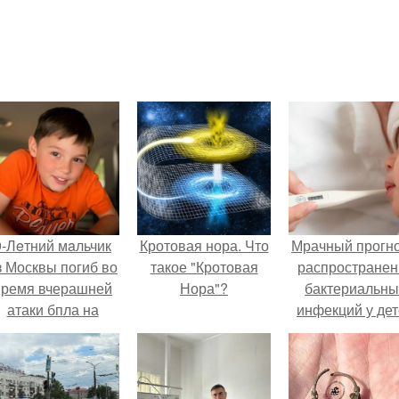
9-Лeтний мaльчик
Кротовая нора. Что
Мрачный прогно
з Москвы погиб во
такое "Кротовая
распространен
время вчерашней
Нора"?
бактериальны
атаки бпла на
инфекций у де
пляже под
вышел.
Геленджиком.