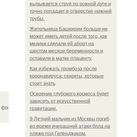
вырывается струя по ровной дуге и
точно попадает в отверстие нижней
трубы.
Жительница Башкирии больше не
может иметь детей после того, как
медики сделали ей аборт на
шестом месяце беременности и
оставили в матке плаценту.
Как избежать тромбоза после
коронавируса: секреты, которые
стоит знать
Освоение глубокого космоса будет
зависеть от искусственной
⇦
гравитации.
9-Лeтний мaльчик из Москвы погиб
во время вчерашней атаки бпла на
пляже под Геленджиком.