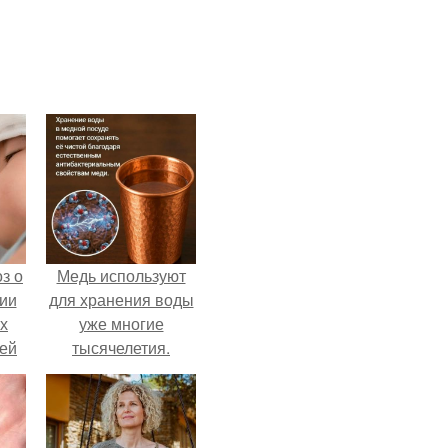
з о
Медь используют
ии
для хранения воды
х
уже многие
тей
тысячелетия.