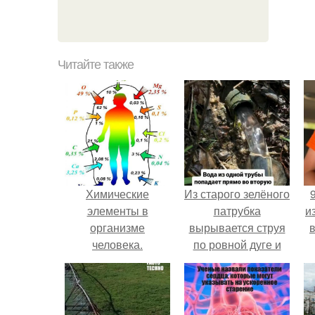
Читайте также
Химические
Из старого зелёного
элементы в
патрубка
и
организме
вырывается струя
человека.
по ровной дуге и
точно попадает в
отверстие нижней
трубы.