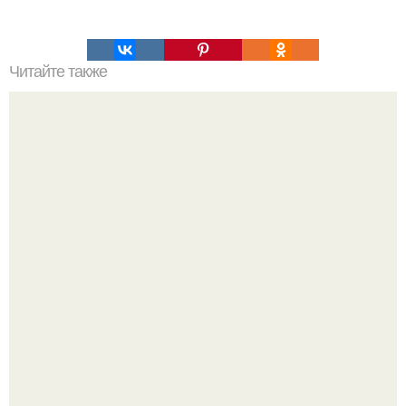
Читайте также
Что такое магнит. Из чего сделан магнит?