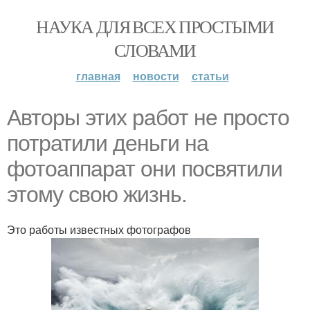
НАУКА ДЛЯ ВСЕХ ПРОСТЫМИ
СЛОВАМИ
главная
новости
статьи
Авторы этих работ не просто
потратили деньги на
фотоаппарат они посвятили
этому свою жизнь.
Это работы известных фотографов