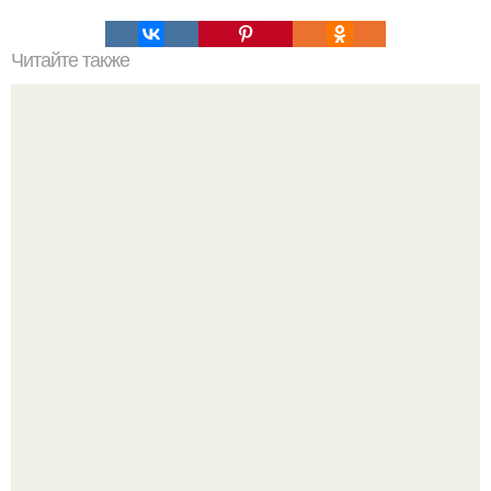
Читайте также
Мутировавший близнец - паразит пожирал изнутри
своего брата.