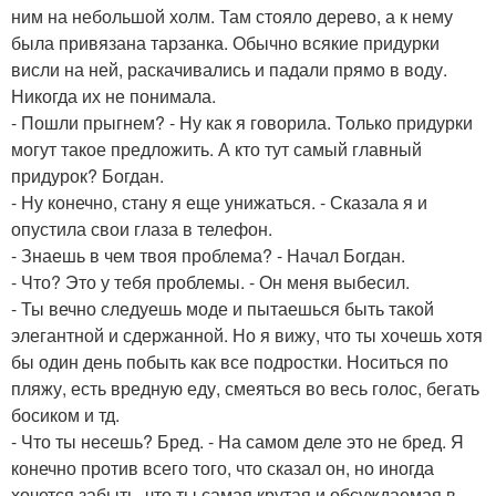
ним на небольшой холм. Там стояло дерево, а к нему
была привязана тарзанка. Обычно всякие придурки
висли на ней, раскачивались и падали прямо в воду.
Никогда их не понимала.
- Пошли прыгнем? - Ну как я говорила. Только придурки
могут такое предложить. А кто тут самый главный
придурок? Богдан.
- Ну конечно, стану я еще унижаться. - Сказала я и
опустила свои глаза в телефон.
- Знаешь в чем твоя проблема? - Начал Богдан.
- Что? Это у тебя проблемы. - Он меня выбесил.
- Ты вечно следуешь моде и пытаешься быть такой
элегантной и сдержанной. Но я вижу, что ты хочешь хотя
бы один день побыть как все подростки. Носиться по
пляжу, есть вредную еду, смеяться во весь голос, бегать
босиком и тд.
- Что ты несешь? Бред. - На самом деле это не бред. Я
конечно против всего того, что сказал он, но иногда
хочется забыть, что ты самая крутая и обсуждаемая в