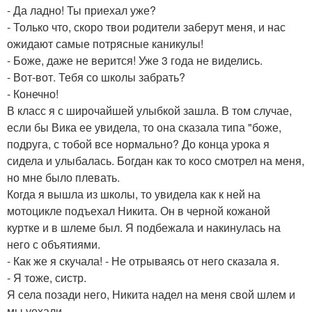
- Да ладно! Ты приехал уже?
- Только что, скоро твои родители заберут меня, и нас
ожидают самые потрясные каникулы!
- Боже, даже не верится! Уже 3 года не виделись.
- Вот-вот. Тебя со школы забрать?
- Конечно!
В класс я с широчайшей улыбкой зашла. В том случае,
если бы Вика ее увидела, то она сказала типа "боже,
подруга, с тобой все нормально? До конца урока я
сидела и улыбалась. Богдан как то косо смотрел на меня,
но мне было плевать.
Когда я вышла из школы, то увидела как к ней на
мотоцикле подъехал Никита. Он в черной кожаной
куртке и в шлеме был. Я подбежала и накинулась на
него с объятиями.
- Как же я скучала! - Не отрываясь от него сказала я.
- Я тоже, систр.
Я села позади него, Никита надел на меня свой шлем и
мы уехали.