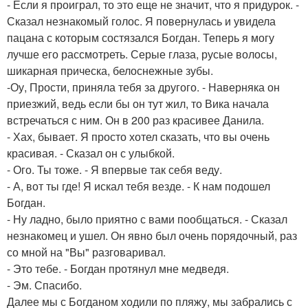
- Если я проиграл, то это еще не значит, что я придурок. -
Сказал незнакомый голос. Я повернулась и увидела
пацана с которым состязался Богдан. Теперь я могу
лучше его рассмотреть. Серые глаза, русые волосы,
шикарная прическа, белоснежные зубы.
-Оу, Прости, приняла тебя за другого. - Наверняка он
приезжий, ведь если бы он тут жил, то Вика начала
встречаться с ним. Он в 200 раз красивее Данила.
- Хах, бывает. Я просто хотел сказать, что вы очень
красивая. - Сказал он с улыбкой.
- Ого. Ты тоже. - Я впервые так себя веду.
- А, вот ты где! Я искал тебя везде. - К нам подошел
Богдан.
- Ну ладно, было приятно с вами пообщаться. - Сказал
незнакомец и ушел. Он явно был очень порядочный, раз
со мной на "Вы" разговаривал.
- Это тебе. - Богдан протянул мне медведя.
- Эм. Спасибо.
Далее мы с Богданом ходили по пляжу, мы забрались с