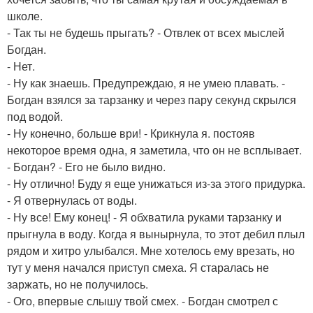
школе.
- Так ты не будешь прыгать? - Отвлек от всех мыслей
Богдан.
- Нет.
- Ну как знаешь. Предупреждаю, я не умею плавать. -
Богдан взялся за тарзанку и через пару секунд скрылся
под водой.
- Ну конечно, больше ври! - Крикнула я. постояв
некоторое время одна, я заметила, что он не всплывает.
- Богдан? - Его не было видно.
- Ну отлично! Буду я еще унижаться из-за этого придурка.
- Я отвернулась от воды.
- Ну все! Ему конец! - Я обхватила руками тарзанку и
прыгнула в воду. Когда я вынырнула, то этот дебил плыл
рядом и хитро улыбался. Мне хотелось ему врезать, но
тут у меня начался приступ смеха. Я старалась не
заржать, но не получилось.
- Ого, впервые слышу твой смех. - Богдан смотрел с