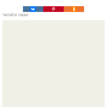
Читайте также
Гештальт. Что такое гештальт.
Я Алина, мне 31 год, люблю домашние вечера, вкусные