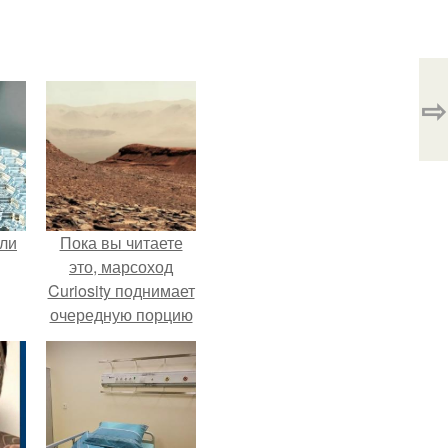
⇨
али
Пока вы читаете
это, марсоход
Curiosity поднимает
очередную порцию
красной пыли. 6.