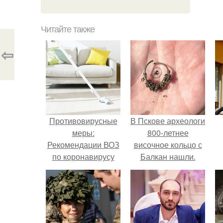
Читайте также
⇦
Противовирусные
В Пскове археологи
меры:
800-летнее
Рекомендации ВОЗ
височное кольцо с
по коронавирусу
Балкан нашли.