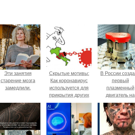
Эти занятия
Скрытые мотивы:
В России созд
старение мозга
Как коронавирус
первый
замедлили.
используется для
плазменный
прикрытия других
двигатель на
проблем
криптоне.