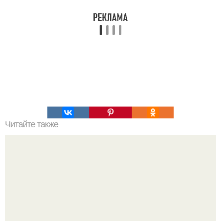
Читайте также
Аненербе на Кольском полуострове. Зомби и летающие