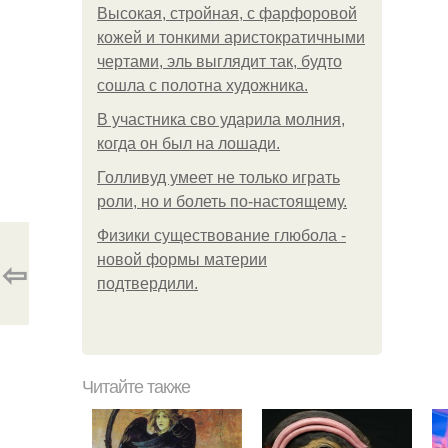
Высокая, стройная, с фарфоровой
кожей и тонкими аристократичными
чертами, эль выглядит так, будто
сошла с полотна художника.
В участника сво ударила молния,
когда он был на лошади.
Голливуд умеет не только играть
роли, но и болеть по-настоящему.
Физики существование глюбола -
новой формы материи
⇦
подтвердили.
Читайте также