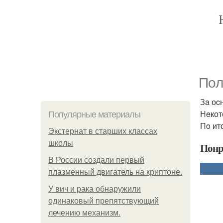
Пoл
Зa оc
Нeкот
Популярные материалы
Пo ит
Экстернат в старших классах
школы
Понр
В России создали первый
плазменный двигатель на криптоне.
У вич и рака обнаружили
одинаковый препятствующий
лечению механизм.