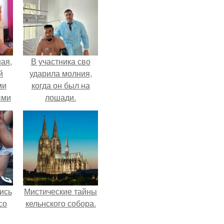
ая,
В участника сво
й
ударила молния,
ми
когда он был на
ыми
лошади.
удто
на
ись
Мистические тайны
со
кельнского собора.