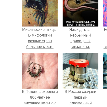
Мифические птицы.
Язык дятла -
Р
В мифологии
необычный
разных стран
природный
большое место
механизм.
в
занимают образы
с
птиц.
с
В Пскове археологи
В России создали
800-летнее
первый
височное кольцо с
плазменный