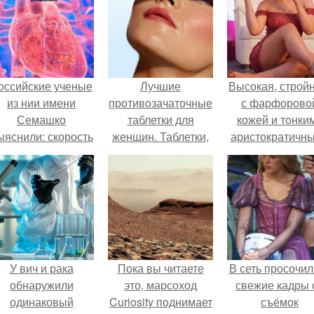
оссийские ученые
Лучшие
Высокая, стройн
из нии имени
противозачаточные
с фарфорово
Семашко
таблетки для
кожей и тонки
ыяснили: скорость
женщин. Таблетки,
аристократичн
тарения напрямую
как у Светки
чертами, эль
зависит от
выглядит так, б
остояния сосудов
сошла с полот
и работы сердца.
художника.
У вич и рака
Пока вы читаете
В сеть просочил
обнаружили
это, марсоход
свежие кадры 
одинаковый
Curiosity поднимает
съёмок