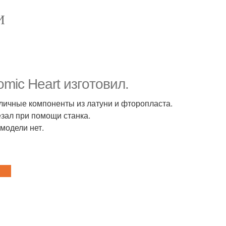
И
omic Heart изгoтовил.
зличные компоненты из латуни и фторопласта.
езал при помощи станка.
 модели нет.