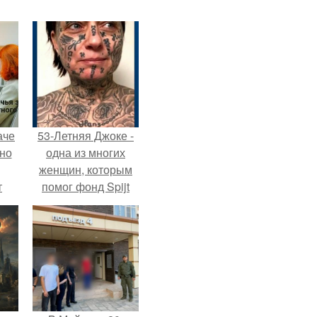
аче
53-Летняя Джоке -
нно
одна из многих
женщин, которым
т
помог фонд Spijt
.
van Tattoo,
основанный в
Роттердаме.