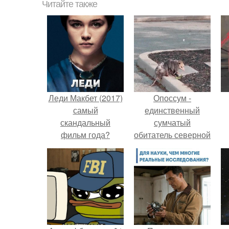
Читайте также
Леди Макбет (2017)
Опоссум -
самый
единственный
скандальный
сумчатый
фильм года?
обитатель северной
америки.