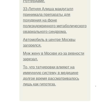
Роттердаме.
33-Летняя Алиша макдугалл
принимала препараты для
похудения на фоне
полиэндокринного метаболического
овариального синдрома.
Автомобиль в центре Москвы
загорелся.
Mуж жену в Москве из-за ревности
зарезал.
То, что татуировки влияют на
иммунную систему, в медицине
долгое время рассматривалось
лишь как гипотеза.
.