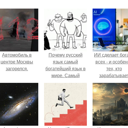
Автомобиль в
Почему русский
ИИ сделает бог
центре Москвы
язык самый
всех - и особе
загорелся.
богатейший язык в
тех, кто
мире. Самый
зарабатывае
лучший и самый
меньше всего
богатый язык в
мире.