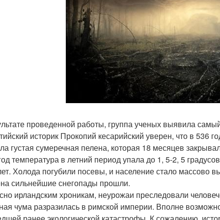
ультате проведенной работы, группа ученых выявила самый
тийский историк Прокопий кесарийский уверен, что в 536 г
ла густая сумеречная пелена, которая 18 месяцев закрывал
 год температура в летний период упала до 1, 5-2, 5 градус
лет. Холода погубили посевы, и население стало массово вы
на сильнейшие снегопады прошли.
сно ирландским хроникам, неурожаи преследовали человечес
ная чума разразилась в римской империи. Вполне возможно
дшей ранее экологической катастрофы. К сожалению, истори