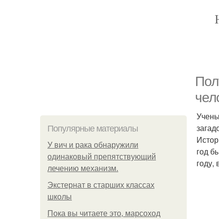
Пол
чел
Учены
загад
Популярные материалы
Истор
У вич и рака обнаружили
год б
одинаковый препятствующий
году,
лечению механизм.
Экстернат в старших классах
школы
Пока вы читаете это, марсоход