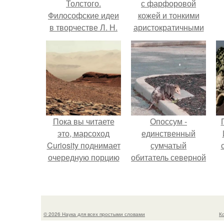
Толстого.
с фарфоровой
Философские идеи
кожей и тонкими
в творчестве Л. Н.
аристократичными
Толстого.
чертами, эль
выглядит так, будто
сошла с полотна
художника.
Пока вы читаете
Опоссум -
это, марсоход
единственный
Curiosity поднимает
сумчатый
очередную порцию
обитатель северной
красной пыли. 6.
америки.
© 2026 Наука для всех простыми словами
К