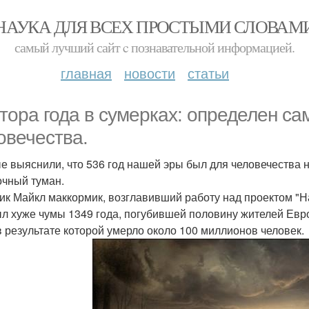
НАУКА ДЛЯ ВСЕХ ПРОСТЫМИ СЛОВАМ
самый лучший сайт c познавательной информацией.
главная
новости
статьи
тора года в сумерках: определен са
овечества.
е выяснили, что 536 год нашей эры был для человечества 
очный туман.
ик Майкл маккормик, возглавивший работу над проектом "На
ыл хуже чумы 1349 года, погубившей половину жителей Евр
 в результате которой умерло около 100 миллионов человек.