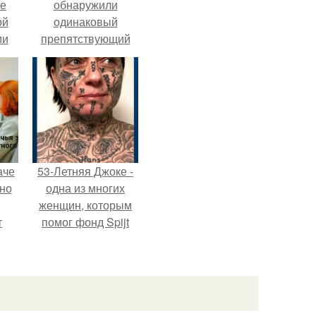
ие
обнаружили
ой
одинаковый
ии
препятствующий
.
лечению механизм.
аче
53-Летняя Джоке -
нно
одна из многих
женщин, которым
т
помог фонд Spijt
.
van Tattoo,
основанный в
Роттердаме.