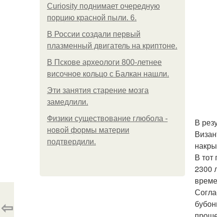
Curiosity поднимает очередную
порцию красной пыли. 6.
В России создали первый
плазменный двигатель на криптоне.
В Пскове археологи 800-летнее
височное кольцо с Балкан нашли.
Эти занятия старение мозга
замедлили.
Физики существование глюбола -
В рез
новой формы материи
Визан
подтвердили.
накры
В тот
2300 
време
Согла
⇦
бубон
проше