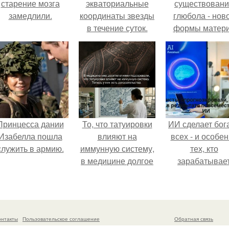
старение мозга
экваториальные
существован
замедлили.
координаты звезды
глюбола - нов
в течение суток.
формы матер
Определение
подтвердили
географических
координат по
звездам.
Принцесса дании
То, что татуировки
ИИ сделает бог
Изабелла пошла
влияют на
всех - и особе
служить в армию.
иммунную систему,
тех, кто
в медицине долгое
зарабатывае
время
меньше всего
рассматривалось
лишь как гипотеза.
онтакты
Пользовательское соглашение
Обратная связь