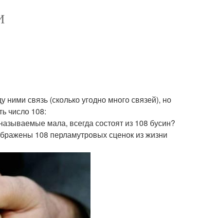
И
 ними связь (сколько угодно много связей), но
ть число 108:
называемые мала, всегда состоят из 108 бусин?
ображены 108 перламутровых сценок из жизни