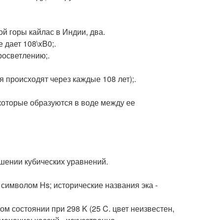
ой горы кайлас в Индии, два.
 дает 108\xB0;.
росветлению;.
я происходят через каждые 108 лет);.
, которые образуются в воде между ее
шении кубических уравнений.
 символом Hs; исторические названия эка -
м состоянии при 298 K (25 C. цвет неизвестен,