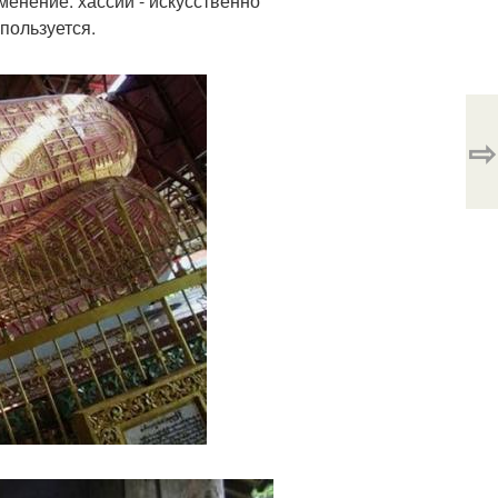
менение: хассий - искусственно
пользуется.
⇨