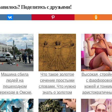
авилось? Поделитесь с друзьями!
Машина сбила
Что такое золотое
Высокая, стройн
людей на
сечение простыми
с фарфорово
пешеходном
словами. Что нужно
кожей и тонки
ереходе в Омске,
знать о золотом
аристократичн
пострадали 8
сечении.
чертами, эль
человек.
выглядит так, б
сошла с полот