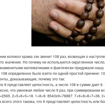
нии колокол храма зэн звенит 108 раз, возвещая о наступле
-то значение. Но почему не используется округленное числ
знаменитыми математиками и фактически придумали нашу 
 108 определенно было взято по одной простой причине: 10
енты, доказывающие, почему это так:
ло 9 представляет целостность, а число 108 в сумме дает 9. 
есно, что умножая любое число 9 раз, при суммировании все
=2565. 2+5+6+5=18. 1+8=9. 8543x9=76887. 7+6+8+8+7=36. 3
 всего этого такова, что 9 представляет целостность или бога