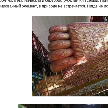
ероятно, металлический и серебристо-белый или серый. При
зированный элемент, в природе не встречается. Нигде не ис