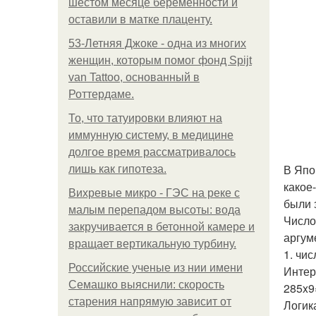
шестом месяце беременности и
оставили в матке плаценту.
53-Летняя Джоке - одна из многих
женщин, которым помог фонд Spijt
van Tattoo, основанный в
Роттердаме.
То, что татуировки влияют на
иммунную систему, в медицине
долгое время рассматривалось
В Япо
лишь как гипотеза.
какое
Вихревые микро - ГЭС на реке с
были 
малым перепадом высоты: вода
Число
закручивается в бетонной камере и
аргум
вращает вертикальную турбину.
1. чис
Российские ученые из нии имени
Интер
Семашко выяснили: скорость
285x9
старения напрямую зависит от
Логика