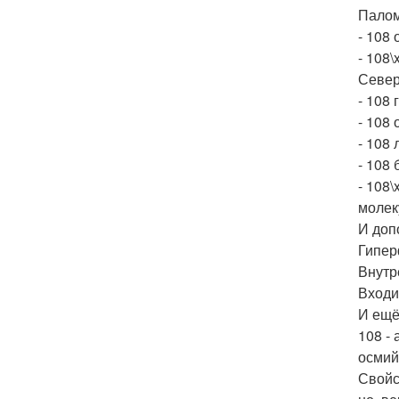
Палом
- 108
- 108
Север
- 108
- 108 
- 108
- 108 
- 108
молек
И доп
Гиперф
Внутр
Входи
И ещё
108 -
осмий
Свойс