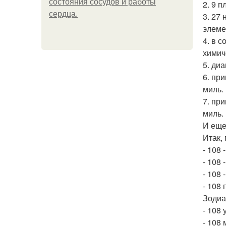
состояния сосудов и работы
2. 9 п
сердца.
3. 27
элемен
4. в 
химич
5. ди
6. пр
миль.
7. пр
миль.
И еще
Итак,
- 108
- 108 
- 108 
- 108
Зодиа
- 108
- 108