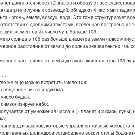
ланет двигаются через 12 знаков и образуют все существован
 накшатр или лунных созвездий, обладают 4 частями (падами
та - огонь, земля, воздух, вода. Это тоже структурирует все
соответствии с древними текстами, вселенная построена из 
еских элементов их число чуть больше 108.
аметр солнца в 108 раз больше диаметра земли (плюс минус
имерное расстояние от земли до солнца эквивалентно 108 
имерное расстояние от земли до луны эквивалентно 108 лун
 ….
 где же ещё можно встретить число 108:
 - священное число индуизма;.
- число будды;.
- символизирует небо;.
 получается от умножения числа 9 (7 планет и 2 фазы луны) н
ка;.
 упанишад и законов, которые управляют жизнью человека и
 молитвенных цилиндров установлено вокруг ступы бодхнатх