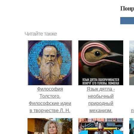
Понр
Читайте также
Философия
Язык дятла -
Толстого.
необычный
Философские идеи
природный
в творчестве Л. Н.
механизм.
п
Толстого.