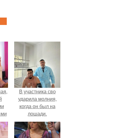
ая,
В участника сво
й
ударила молния,
ми
когда он был на
ыми
лошади.
удто
на