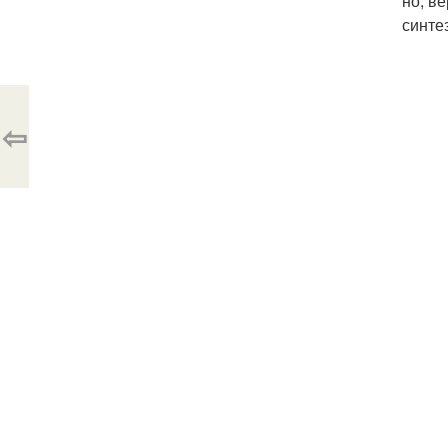
но, в
синте
⇦