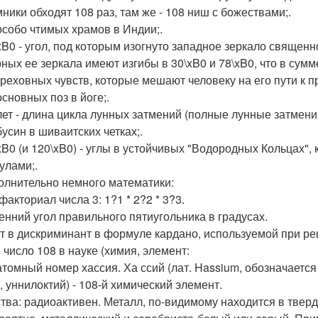
ники обходят 108 раз, там же - 108 ниш с божествами;.
 особо чтимых храмов в Индии;.
\xB0 - угол, под которым изогнуто западное зеркало священн
ных ее зеркала имеют изгибы в 30\xB0 и 78\xB0, что в сумме
 греховных чувств, которые мешают человеку на его пути к п
основных поз в йоге;.
 лет - длина цикла лунных затмений (полные лунные затмени
бусин в шиваитских четках;.
\xB0 (и 120\xB0) - углы в устойчивых "Водородных Кольцах"
улами;.
олнительно немного математики:
акториал числа 3: 1?1 * 2?2 * 3?3.
енний угол правильного пятиугольника в градусах.
т в дискриминант в формуле кардано, используемой при ре
 число 108 в науке (химия, элемент:
 атомный номер хассия. Ха ссий (лат. Hassium, обозначается
, уннилоктий) - 108-й химический элемент.
тва: радиоактивен. Металл, по-видимому находится в твердо