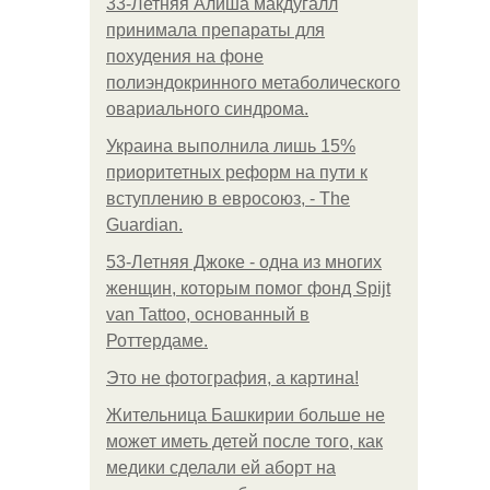
33-Летняя Алиша макдугалл
принимала препараты для
похудения на фоне
полиэндокринного метаболического
овариального синдрома.
Украина выполнила лишь 15%
приоритетных реформ на пути к
вступлению в евросоюз, - The
Guardian.
53-Летняя Джоке - одна из многих
женщин, которым помог фонд Spijt
van Tattoo, основанный в
Роттердаме.
Это не фотография, а картина!
Жительница Башкирии больше не
может иметь детей после того, как
медики сделали ей аборт на