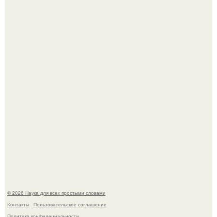
В геноме человека обнаружили следы неизвестных
видов древних предков.
Пьяный мужчина детей из-за их национальности в
Набережных челнах избил.
© 2026 Наука для всех простыми словами
Контакты
Пользовательское соглашение
Политика конфидециальности