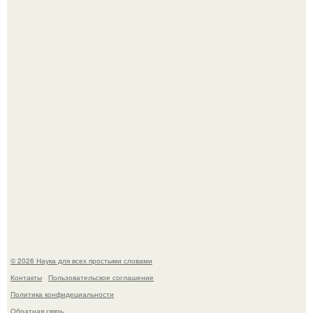
В Пскове археологи 800-летнее височное кольцо с
Балкан нашли.
Эти занятия старение мозга замедлили.
© 2026 Наука для всех простыми словами
Контакты
Пользовательское соглашение
Политика конфидециальности
Обратная связь