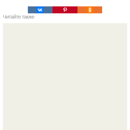
Читайте также
100 книг на английском: от простого к сложному.
Историки рассказали, какие мифы о древней Греции нам