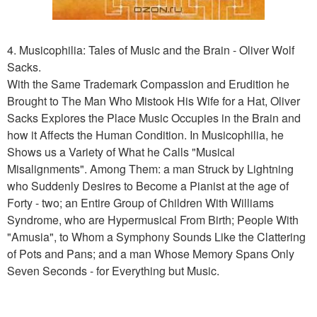
4. Musicophilia: Tales of Music and the Brain - Oliver Wolf
Sacks.
With the Same Trademark Compassion and Erudition he
Brought to The Man Who Mistook His Wife for a Hat, Oliver
Sacks Explores the Place Music Occupies in the Brain and
how it Affects the Human Condition. In Musicophilia, he
Shows us a Variety of What he Calls "Musical
Misalignments". Among Them: a man Struck by Lightning
who Suddenly Desires to Become a Pianist at the age of
Forty - two; an Entire Group of Children With Williams
Syndrome, who are Hypermusical From Birth; People With
"Amusia", to Whom a Symphony Sounds Like the Clattering
of Pots and Pans; and a man Whose Memory Spans Only
Seven Seconds - for Everything but Music.