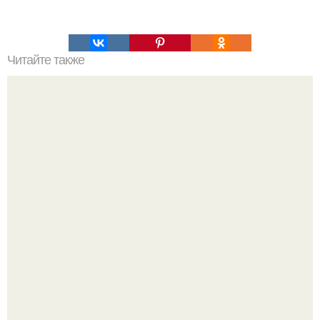
Читайте также
Три месяца назад умирающий фанат DC из
Великобритании попросил свою семью об одном:
показать ему перед смертью "Бэтмен Против
Супермена".