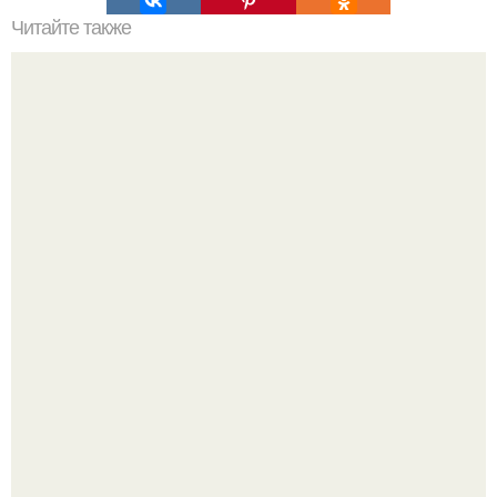
Читайте также
Это невероятное фото было сделано в чернобыле 24
апреля 1997 года.
Опоссум - единственный сумчатый обитатель северной