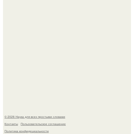
Автомобиль в центре Москвы загорелся.
В сеть просочились свежие кадры со съёмок
киноадаптации "Рапунцель", и всё внимание
моментально оказалось приковано к Тиган крофт.
© 2026 Наука для всех простыми словами
Контакты
Пользовательское соглашение
Политика конфидециальности