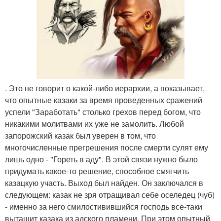
. Это не говорит о какой-либо иерархии, а показывает,
что опытные казаки за время проведенных сражений
успели "Заработать" столько грехов перед богом, что
никакими молитвами их уже не замолить. Любой
запорожский казак был уверен в том, что
многочисленные прегрешения после смерти сулят ему
лишь одно - "Гореть в аду". В этой связи нужно было
придумать какое-то решение, способное смягчить
казацкую участь. Выход был найден. Он заключался в
следующем: казак не зря отращивал себе оселедец (чуб)
- именно за него смилостивившийся господь все-таки
вытащит казака из адского пламени. При этом опытный