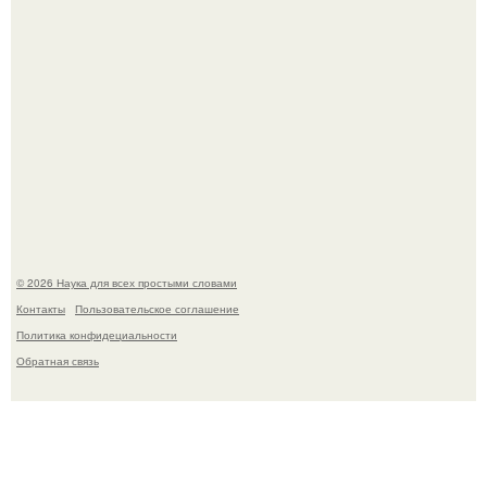
Высокая, стройная, с фарфоровой кожей и тонкими
аристократичными чертами, эль выглядит так, будто
сошла с полотна художника.
© 2026 Наука для всех простыми словами
Контакты
Пользовательское соглашение
Политика конфидециальности
Обратная связь