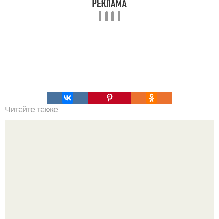
Читайте также
Мобильная сотовая связь это. Самодельный подавитель
мобильной свзяи.