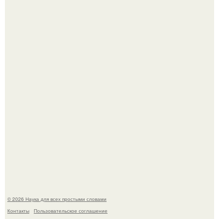
Учёные живую клетку из неживых молекул собрали.
Вихревые микро - ГЭС на реке с малым перепадом
высоты: вода закручивается в бетонной камере и
вращает вертикальную турбину.
© 2026 Наука для всех простыми словами
Контакты
Пользовательское соглашение