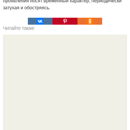
проявления носят временный характер, периодически
затухая и обостряясь.
Читайте также
Мифические птицы. В мифологии разных стран большое
место занимают образы птиц.