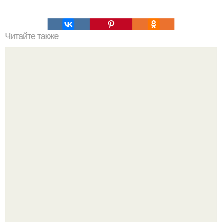
Читайте также
Полярная звезда, как найти на небе. Полярная звезда:
10 фактов о самой известной звезде ночного неба.