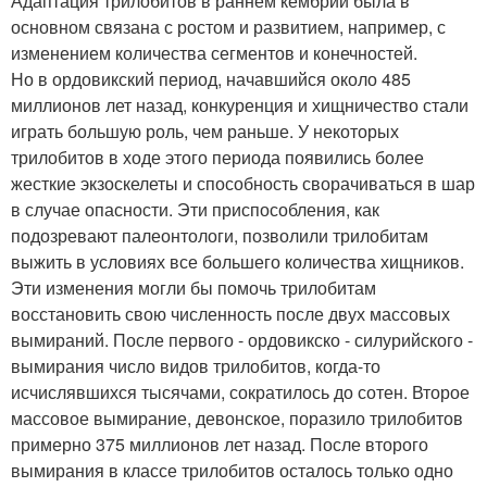
Адаптация трилобитов в раннем кембрии была в
основном связана с ростом и развитием, например, с
изменением количества сегментов и конечностей.
Но в ордовикский период, начавшийся около 485
миллионов лет назад, конкуренция и хищничество стали
играть большую роль, чем раньше. У некоторых
трилобитов в ходе этого периода появились более
жесткие экзоскелеты и способность сворачиваться в шар
в случае опасности. Эти приспособления, как
подозревают палеонтологи, позволили трилобитам
выжить в условиях все большего количества хищников.
Эти изменения могли бы помочь трилобитам
восстановить свою численность после двух массовых
вымираний. После первого - ордовикско - силурийского -
вымирания число видов трилобитов, когда-то
исчислявшихся тысячами, сократилось до сотен. Второе
массовое вымирание, девонское, поразило трилобитов
примерно 375 миллионов лет назад. После второго
вымирания в классе трилобитов осталось только одно