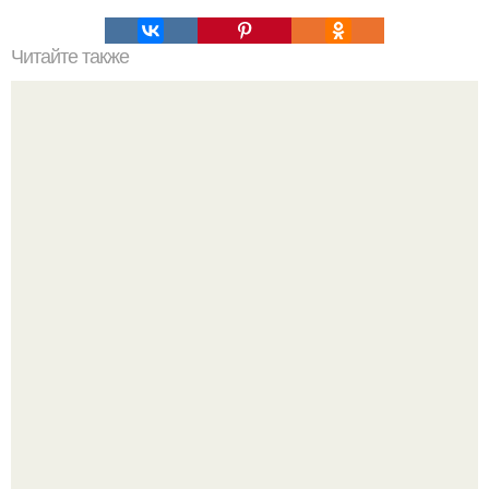
Читайте также
Гора Бойко. Крымская шамбала - гора бойко.
9-Лeтний мaльчик из Москвы погиб во время вчерашней