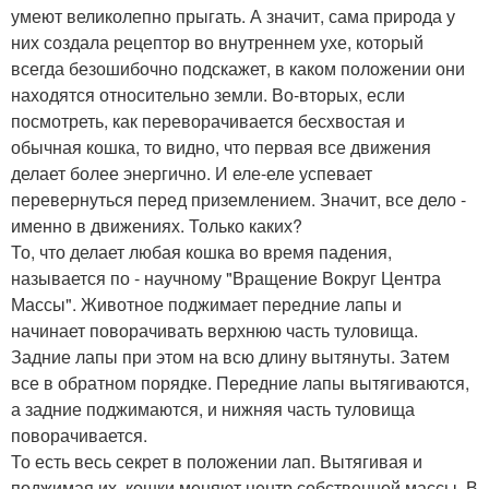
умеют великолепно прыгать. А значит, сама природа у
них создала рецептор во внутреннем ухе, который
всегда безошибочно подскажет, в каком положении они
находятся относительно земли. Во-вторых, если
посмотреть, как переворачивается бесхвостая и
обычная кошка, то видно, что первая все движения
делает более энергично. И еле-еле успевает
перевернуться перед приземлением. Значит, все дело -
именно в движениях. Только каких?
То, что делает любая кошка во время падения,
называется по - научному "Вращение Вокруг Центра
Массы". Животное поджимает передние лапы и
начинает поворачивать верхнюю часть туловища.
Задние лапы при этом на всю длину вытянуты. Затем
все в обратном порядке. Передние лапы вытягиваются,
а задние поджимаются, и нижняя часть туловища
поворачивается.
То есть весь секрет в положении лап. Вытягивая и
поджимая их, кошки меняют центр собственной массы. В