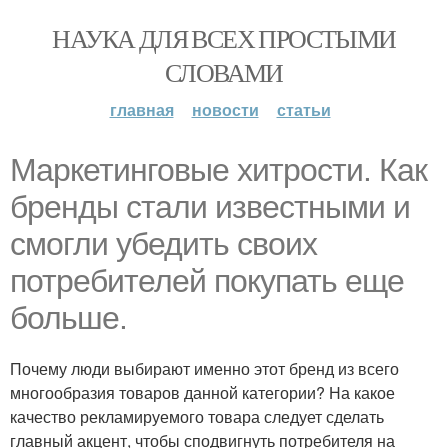
НАУКА ДЛЯ ВСЕХ ПРОСТЫМИ
СЛОВАМИ
главная
новости
статьи
Маркетинговые хитрости. Как
бренды стали известными и
смогли убедить своих
потребителей покупать еще
больше.
Почему люди выбирают именно этот бренд из всего
многообразия товаров данной категории? На какое
качество рекламируемого товара следует сделать
главный акцент, чтобы сподвигнуть потребителя на