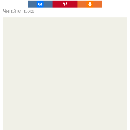
Читайте также
Философия Толстого. Философские идеи в творчестве Л.
Н. Толстого.
Высокая, стройная, с фарфоровой кожей и тонкими