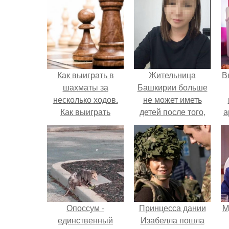
Как выиграть в
Жительница
В
шахматы за
Башкирии больше
несколько ходов.
не может иметь
Как выиграть
детей после того,
а
шахматную партию
как медики сделали
за несколько ходов,
ей аборт на шестом
в
если вы не умеете
месяце
играть.
беременности и
оставили в матке
плаценту.
Опоссум -
Принцесса дании
M
единственный
Изабелла пошла