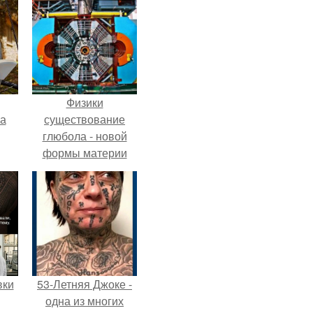
Физики
га
существование
глюбола - новой
формы материи
подтвердили.
вки
53-Летняя Джоке -
одна из многих