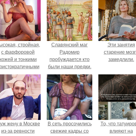
ысокая, стройная,
Славянский маг
Эти занятия
с фарфоровой
Радомир
старение моз
кожей и тонкими
пробуждается кто
замедлили.
ристократичными
были наши предки.
чертами, эль
Кем были наши
ыглядит так, будто
предки?
сошла с полотна
художника.
уж жену в Москве
В сеть просочились
То, что татуиро
из-за ревности
свежие кадры со
влияют на