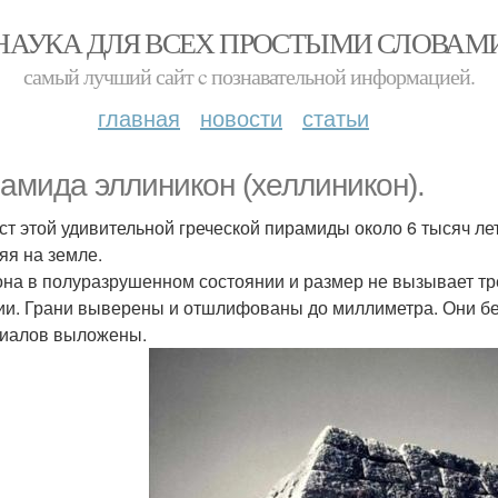
НАУКА ДЛЯ ВСЕХ ПРОСТЫМИ СЛОВАМ
самый лучший сайт c познавательной информацией.
главная
новости
статьи
амида эллиникон (хеллиникон).
ст этой удивительной греческой пирамиды около 6 тысяч ле
яя на земле.
она в полуразрушенном состоянии и размер не вызывает тре
ии. Грани выверены и отшлифованы до миллиметра. Они б
иалов выложены.