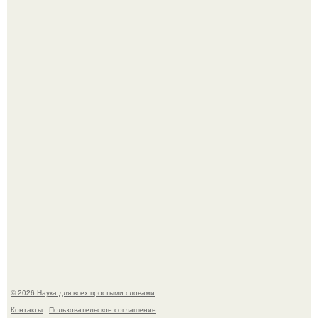
53-Летняя Джоке - одна из многих женщин, которым
помог фонд Spijt van Tattoo, основанный в Роттердаме.
Пока зрители восхищались эффектной картинкой,
создатели фильма фактически построили одну из самых
точных визуальных моделей чёрной дыры.
© 2026 Наука для всех простыми словами
Контакты
Пользовательское соглашение