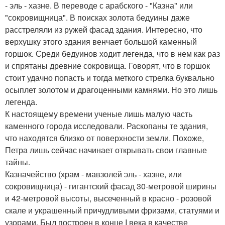
- эль - хазне. В переводе с арабского - "Казна" или
"сокровищница". В поисках золота бедуины даже
расстреляли из ружей фасад здания. Интересно, что
верхушку этого здания венчает большой каменный
горшок. Среди бедуинов ходит легенда, что в нем как раз
и спрятаны древние сокровища. Говорят, что в горшок
стоит удачно попасть и тогда меткого стрелка буквально
осыплет золотом и драгоценными камнями. Но это лишь
легенда.
К настоящему времени ученые лишь малую часть
каменного города исследовали. Раскопаны те здания,
что находятся близко от поверхности земли. Похоже,
Петра лишь сейчас начинает открывать свои главные
тайны.
Казначейство (храм - мавзолей эль - хазне, или
сокровищница) - гигантский фасад 30-метровой ширины
и 42-метровой высоты, высеченный в красно - розовой
скале и украшенный причудливыми фризами, статуями и
узорами. Был построен в конце I века в качестве