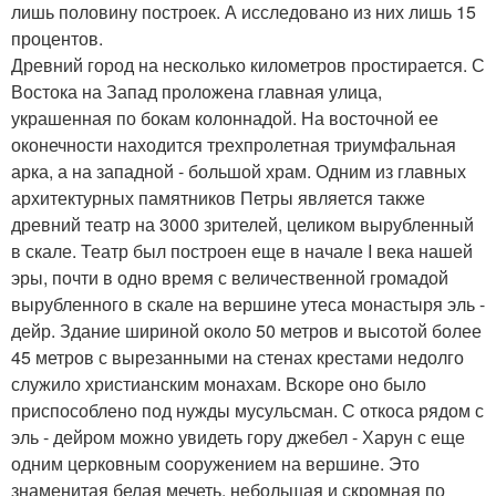
лишь половину построек. А исследовано из них лишь 15
процентов.
Древний город на несколько километров простирается. С
Востока на Запад проложена главная улица,
украшенная по бокам колоннадой. На восточной ее
оконечности находится трехпролетная триумфальная
арка, а на западной - большой храм. Одним из главных
архитектурных памятников Петры является также
древний театр на 3000 зрителей, целиком вырубленный
в скале. Театр был построен еще в начале I века нашей
эры, почти в одно время с величественной громадой
вырубленного в скале на вершине утеса монастыря эль -
дейр. Здание шириной около 50 метров и высотой более
45 метров с вырезанными на стенах крестами недолго
служило христианским монахам. Вскоре оно было
приспособлено под нужды мусульсман. С откоса рядом с
эль - дейром можно увидеть гору джебел - Харун с еще
одним церковным сооружением на вершине. Это
знаменитая белая мечеть, небольшая и скромная по