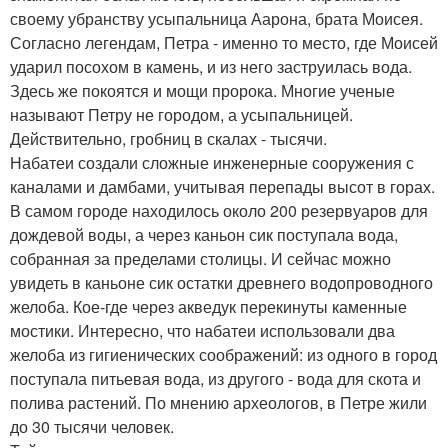
своему убранству усыпальница Аарона, брата Моисея.
Согласно легендам, Петра - именно то место, где Моисей
ударил посохом в камень, и из него заструилась вода.
Здесь же покоятся и мощи пророка. Многие ученые
называют Петру не городом, а усыпальницей.
Действительно, гробниц в скалах - тысячи.
Набатеи создали сложные инженерные сооружения с
каналами и дамбами, учитывая перепады высот в горах.
В самом городе находилось около 200 резервуаров для
дождевой воды, а через каньон сик поступала вода,
собранная за пределами столицы. И сейчас можно
увидеть в каньоне сик остатки древнего водопроводного
желоба. Кое-где через акведук перекинуты каменные
мостики. Интересно, что набатеи использовали два
желоба из гигиенических соображений: из одного в город
поступала питьевая вода, из другого - вода для скота и
полива растений. По мнению археологов, в Петре жили
до 30 тысячи человек.