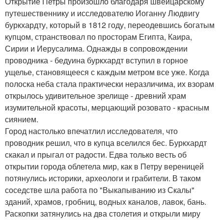
Открытие Петры произошло благодаря швейцарскому
путешественнику и исследователю Иоганну Людвигу
буркхардту, который в 1812 году, переодевшись богатым
купцом, странствовал по просторам Египта, Каира,
Сирии и Иерусалима. Однажды в сопровождении
проводника - бедуина буркхардт вступил в горное
ущелье, становящееся с каждым метром все уже. Когда
полоска неба стала практически неразличима, их взорам
открылось удивительное зрелище - древний храм
изумительной красоты, мерцающий розовато - красным
сиянием.
Город настолько впечатлил исследователя, что
проводник решил, что в купца вселился бес. Буркхардт
скакал и прыгал от радости. Едва только весть об
открытии города облетела мир, как в Петру вереницей
потянулись историки, археологи и грабители. В таком
соседстве шла работа по "Выкапыванию из Скалы"
зданий, храмов, гробниц, водных каналов, лавок, бань.
Раскопки затянулись на два столетия и открыли миру