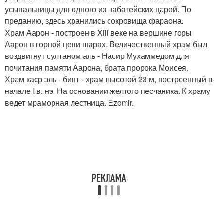
усыпальницы для одного из набатейских царей. По
преданию, здесь хранились сокровища фараона.
Храм Аарон - построен в Xiii веке на вершине горы
Аарон в горной цепи шарах. Величественный храм был
воздвигнут султаном аль - Насир Мухаммедом для
почитания памяти Аарона, брата пророка Моисея.
Храм каср эль - бинт - храм высотой 23 м, построенный в
начале I в. нэ. На основании желтого песчаника. К храму
ведет мраморная лестница. Ezomir.