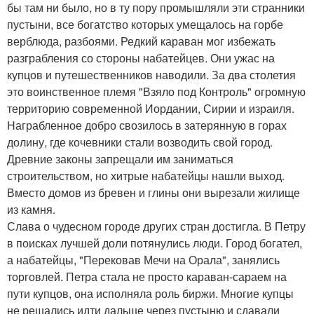
бы там ни было, но в ту пору промышляли эти странники
пустыни, все богатство которых умещалось на горбе
верблюда, разбоями. Редкий караван мог избежать
разграбления со стороны набатейцев. Они ужас на
купцов и путешественников наводили. За два столетия
это воинственное племя "Взяло под Контроль" огромную
территорию современной Иордании, Сирии и израиля.
Награбленное добро свозилось в затерянную в горах
долину, где кочевники стали возводить свой город.
Древние законы запрещали им заниматься
строительством, но хитрые набатейцы нашли выход.
Вместо домов из бревен и глины они вырезали жилище
из камня.
Слава о чудесном городе других стран достигла. В Петру
в поисках лучшей доли потянулись люди. Город богател,
а набатейцы, "Перековав Мечи на Орала", занялись
торговлей. Петра стала не просто караван-сараем на
пути купцов, она исполняла роль биржи. Многие купцы
не решались идти дальше через пустыню и сдавали