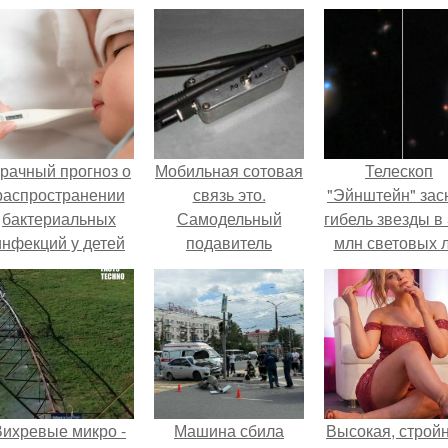
рачный прогноз о
Мобильная сотовая
Телескоп
распространении
связь это.
"Эйнштейн" зас
бактериальных
Самодельный
гибель звезды в
инфекций у детей
подавитель
млн световых 
вышел.
мобильной свзяи.
от земли.
Вихревые микро -
Машина сбила
Высокая, стройн