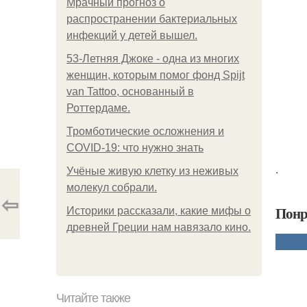
Мрачный прогноз о
распространении бактериальных
инфекций у детей вышел.
53-Летняя Джоке - одна из многих
женщин, которым помог фонд Spijt
van Tattoo, основанный в
Роттердаме.
Тромботические осложнения и
COVID-19: что нужно знать
.
Учёные живую клетку из неживых
молекул собрали.
⇦
Понр
Историки рассказали, какие мифы о
древней Греции нам навязало кино.
Читайте также