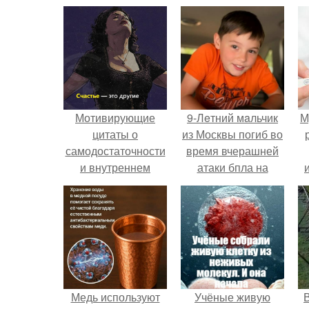
Мотивирующие
9-Лeтний мaльчик
М
цитаты о
из Москвы погиб во
самодостаточности
время вчерашней
и внутреннем
атаки бпла на
источнике счастья
пляже под
зачастую только
Геленджиком.
усиливают стресс и
чувство
одиночества.
Медь используют
Учёные живую