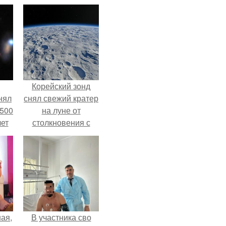
Корейский зонд
нял
снял свежий кратер
 500
на луне от
лет
столкновения с
обломком Falcon 9.
ая,
В участника сво