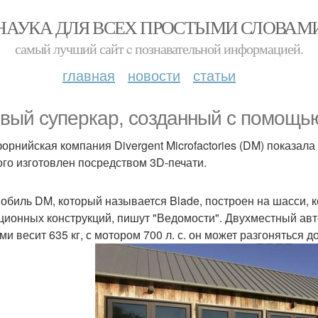
НАУКА ДЛЯ ВСЕХ ПРОСТЫМИ СЛОВАМ
самый лучший сайт c познавательной информацией.
главная
новости
статьи
вый суперкар, созданный с помощь
орнийская компания Divergent Microfactories (DM) показала
ого изготовлен посредством 3D-печати.
обиль DM, который называется Blade, построен на шасси, к
ционных конструкций, пишут "Ведомости". Двухместный ав
и весит 635 кг, с мотором 700 л. с. он может разгоняться до