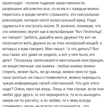
происходит - полное падение нравственности,
разрешено абсолютно все, со всем и с каждым можно
переспать и вроде ничего страшного, это сексуальная
революция, которая несет колоссальный вред. Надо
одуматься и поступать иначе. Я, конечно, понимаю, что
это немножко звучит как в мультфильме "Кот Леопольд",
он говорит: "ребята, давайте жить дружно! Ну вот не
получается жить дружно из-за этих нехороший вещей, о
которых я вам говорил. Мне пишут: "а что делать? Вот
она такая, вот даже не родила, а вот у нее было это
дело". Поскольку записывается ментальная конструкция,
не вещественная, как книжка - любую книжку можно
стереть, может быть, не до конца, можно ввести туда
свои запятые, ее смысл поменяется, можно перекрыть
чужую информацию своей собственной. Что для этого
надо? Очень простая вещь. Лишь в том случае, если они
любят друг друга, то это перекроется, то есть выходить
замуж не по расчету, а по любви, то к чему всегда
стремились люди, не всегда это получается - это