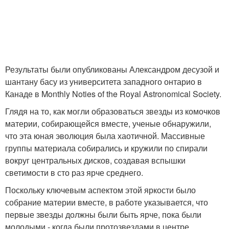
Результаты были опубликованы Александром десузой и
шантану басу из университета западного онтарио в
Канаде в Monthly Noties of the Royal Astronomical Society.
Глядя на то, как могли образоваться звезды из комочков
материи, собирающейся вместе, ученые обнаружили,
что эта юная эволюция была хаотичной. Массивные
группы материала собирались и кружили по спирали
вокруг центральных дисков, создавая вспышки
светимости в сто раз ярче среднего.
Поскольку ключевым аспектом этой яркости было
собрание материи вместе, в работе указывается, что
первые звезды должны были быть ярче, пока были
молодыми - когда были протозвездами в центре