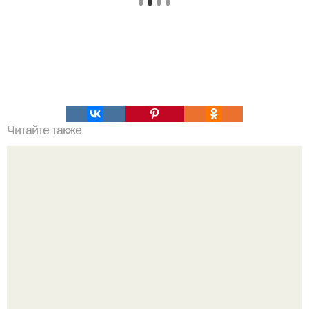
Читайте также
Теория большого взрыва кратко. История теории
большого взрыва.