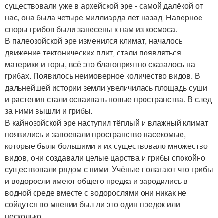
существовали уже в архейской эре - самой далёкой от
нас, она была четыре миллиарда лет назад. Наверное
споры грибов были занесены к нам из космоса.
В палеозойской эре изменился климат, началось
движение тектонических плит, стали появляться
материки и горы, всё это благоприятно сказалось на
грибах. Появилось неимоверное количество видов. В
дальнейшей истории земли увеличилась площадь суши
и растения стали осваивать новые пространства. В след
за ними вышли и грибы.
В кайнозойской эре наступил тёплый и влажный климат
появились и завоевали пространство насекомые,
которые были большими и их существовало множество
видов, они создавали целые царства и грибы спокойно
существовали рядом с ними. Учёные полагают что грибы
и водоросли имеют общего предка и зародились в
водной среде вместе с водорослями они никак не
сойдутся во мнении был ли это один предок или
несколько.