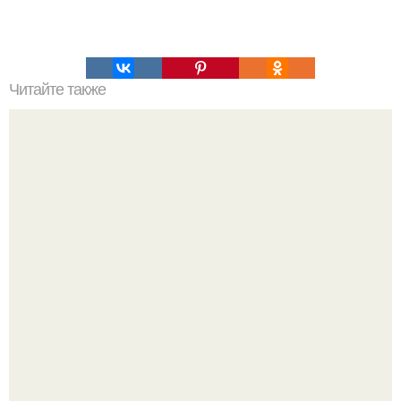
Читайте также
Меняются ли экваториальные координаты звезды в
течение суток. Определение географических координат
по звездам.