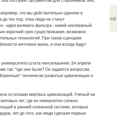
 она послужит аргументом для сторонников Seti,
апример, что мы действительно одиноки в
⇨
 до тех пор, пока люди не станут
х - идея великого фильтра - некий неизбежный
льно короткий срок существования, возможно
тельных технологий. При таком сценарии
лизости ничтожно малы, и они всегда будут
 университета штата пенсильвания, 24 апреля
ми так: "где они были? Он задается вопросом,
"Коренные" технически развитые цивилизации и
нена остатками мертвых цивилизаций. Ученый не
 световых лет, где ее невероятно сложно
заций в ранней солнечной системе, которые
рдов, лет до того, как люди сделали первые