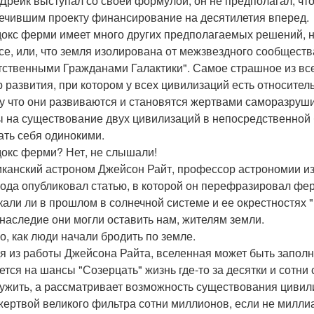
 Дрейк выступал со своей формулой, он не предполагал, что
ечившим проекту финансирование на десятилетия вперед.
окс ферми имеет много других предполагаемых решений, н
се, или, что земля изолирована от межзвездного сообщества
тственными Гражданами Галактики". Самое страшное из все
р развития, при котором у всех цивилизаций есть относите
у что они развиваются и становятся жертвами саморазруши
 на существование двух цивилизаций в непосредственной б
ть себя одинокими.
окс ферми? Нет, не слышали!
канский астроном Джейсон Райт, профессор астрономии из
года опубликовал статью, в которой он перефразировал фер
кали ли в прошлом в солнечной системе и ее окрестностях 
 наследие они могли оставить нам, жителям земли.
го, как люди начали бродить по земле.
я из работы Джейсона Райта, вселенная может быть запол
ется на шансы "Созерцать" жизнь где-то за десятки и сотни
ужить, а рассматривает возможность существования цивили
жертвой великого фильтра сотни миллионов, если не миллиа