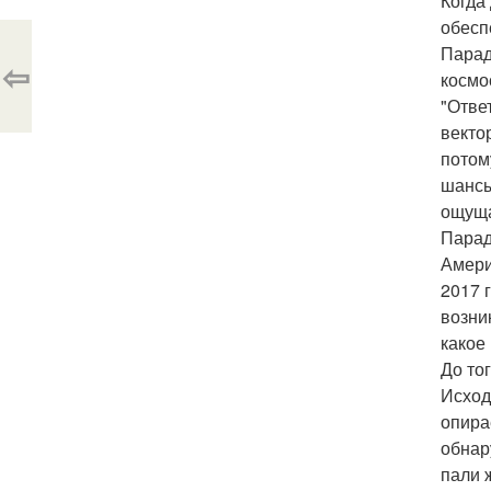
Когда
обесп
Парад
⇦
космо
"Отве
векто
потом
шансы
ощуща
Парад
Амери
2017 
возни
какое
До то
Исход
опира
обнар
пали 