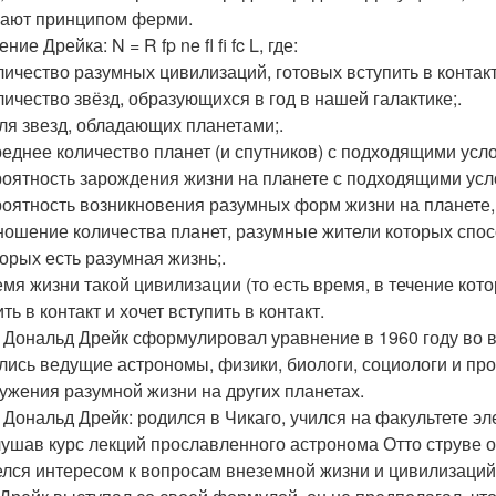
ают принципом ферми.
ние Дрейка: N = R fp ne fl fi fc L, где:
оличество разумных цивилизаций, готовых вступить в контакт
оличество звёзд, образующихся в год в нашей галактике;.
доля звезд, обладающих планетами;.
среднее количество планет (и спутников) с подходящими ус
вероятность зарождения жизни на планете с подходящими усл
вероятность возникновения разумных форм жизни на планете, 
отношение количества планет, разумные жители которых спосо
торых есть разумная жизнь;.
ремя жизни такой цивилизации (то есть время, в течение ко
ть в контакт и хочет вступить в контакт.
 Дональд Дрейк сформулировал уравнение в 1960 году во в
лись ведущие астрономы, физики, биологи, социологи и пр
ужения разумной жизни на других планетах.
 Дональд Дрейк: родился в Чикаго, учился на факультете эл
ушав курс лекций прославленного астронома Отто струве 
елся интересом к вопросам внеземной жизни и цивилизаций