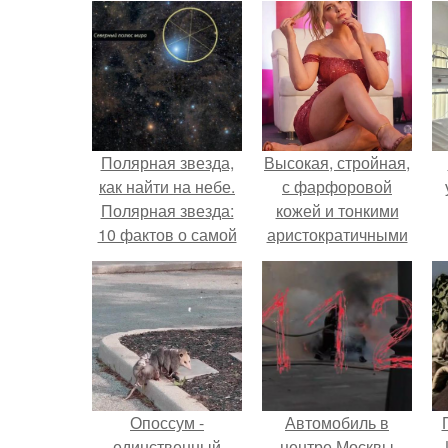
Полярная звезда,
Высокая, стройная,
как найти на небе.
с фарфоровой
Полярная звезда:
кожей и тонкими
10 фактов о самой
аристократичными
известной звезде
чертами, эль
ночного неба.
выглядит так, будто
сошла с полотна
художника.
Опоссум -
Автомобиль в
единственный
центре Москвы