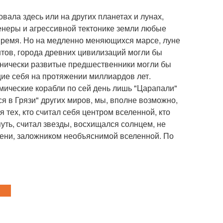
вала здесь или на других планетах и лунах,
енеры и агрессивной тектонике земли любые
время. Но на медленно меняющихся марсе, луне
нтов, города древних цивилизаций могли бы
ехнически развитые предшественники могли бы
ие себя на протяжении миллиардов лет.
смические корабли по сей день лишь "Царапали"
ся в Грязи" других миров, мы, вполне возможно,
тех, кто считал себя центром вселенной, кто
уть, считал звезды, восхищался солнцем, не
мени, заложником необъяснимой вселенной. По