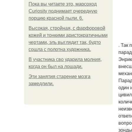
Пока вы читаете это, марсоход
Curiosity поднимает очередную
порцию красной пыли. 6.
Высокая, стройная, с фарфоровой
кожей и тонкими аристократичными
чертами, эль выглядит так, будто
. Так
сошла с полотна художника.
парад
Энрик
В участника сво ударила молния,
внесш
когда он был на лошади.
механ
Эти занятия старение мозга
Парад
замедлили.
один 
цивил
колич
неизв
ответ
вопро
зонды