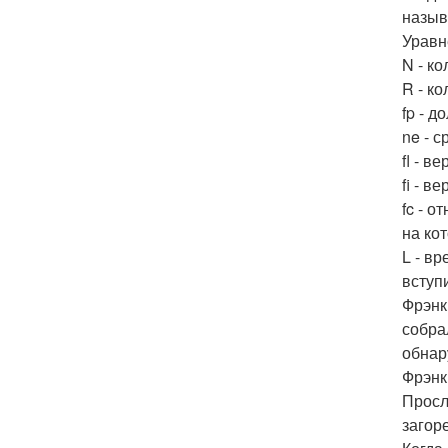
назыв
Уравне
N - к
R - к
fp - 
ne - 
fl - 
fi - 
fc - 
на ко
L - в
вступи
Фрэнк
собра
обнар
Фрэнк
Просл
загор