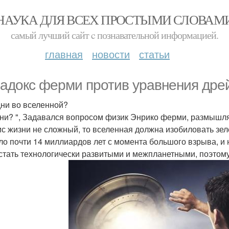
НАУКА ДЛЯ ВСЕХ ПРОСТЫМИ СЛОВАМ
самый лучший сайт c познавательной информацией.
главная
новости
статьи
адокс ферми против уравнения дрей
ни во вселенной?
они? ", Задавался вопросом физик Энрико ферми, размышляя
ис жизни не сложный, то вселенная должна изобиловать зе
о почти 14 миллиардов лет с момента большого взрыва, и
стать технологически развитыми и межпланетными, поэтому