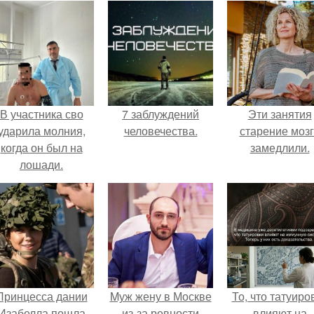
В участника сво
7 заблуждений
Эти занятия
ударила молния,
человечества.
старение моз
когда он был на
замедлили.
лошади.
Принцесса дании
Mуж жену в Москве
То, что татуиро
Изабелла пошла
из-за ревности
влияют на