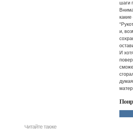
шаги 
Внима
какие
"Руко
и, во
сохра
остав
И хот
повер
сможе
сгора
думая
матер
Понр
Читайте также