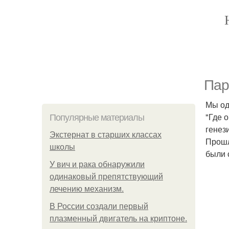
Пар
Мы од
"Где 
Популярные материалы
генез
Экстернат в старших классах
Прошл
школы
были 
У вич и рака обнаружили
одинаковый препятствующий
лечению механизм.
В России создали первый
плазменный двигатель на криптоне.