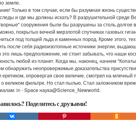
по земле.
ние! Только в том случае, если бы разумная жизнь существо
 следы и где мы должны искать? В разрушительной среде В
творные" сооружения были бы разрушены за столь долгое 
зможно, покрытых вечной мерзлотой спутниках газовых гига
ниться под толщей льда и каменных пород. Кроме этого, т
ить после себя радиоизотопные источники энергии, выдающ
я это лишь предположение, не стоит забывать, что наши ко
хность любой из планет. Когда мы, наконец, начнем "Копать
м обнаружить неопровержимые доказательства присутствия 
л еретиком, опровергая свое величие, смотрел на млечный п
 о великом фильтре. Но стал пылью. Стал заложником вре
иалам: in - Space наука@Science_Newworld.
авилось? Поделитесь с друзьями!