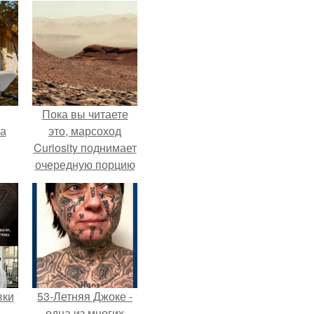
Пока вы читаете
га
это, марсоход
Curiosity поднимает
очередную порцию
красной пыли. 6.
вки
53-Летняя Джоке -
одна из многих