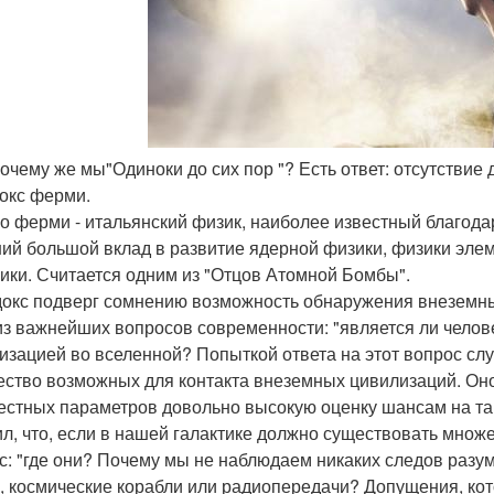
 почему же мы"Одиноки до сих пор "? Есть ответ: отсутствие
окс ферми.
о ферми - итальянский физик, наиболее известный благода
ий большой вклад в развитие ядерной физики, физики элем
ики. Считается одним из "Отцов Атомной Бомбы".
окс подверг сомнению возможность обнаружения внеземных
из важнейших вопросов современности: "является ли челов
изацией во вселенной? Попыткой ответа на этот вопрос сл
ество возможных для контакта внеземных цивилизаций. Оно
естных параметров довольно высокую оценку шансам на т
ил, что, если в нашей галактике должно существовать множе
с: "где они? Почему мы не наблюдаем никаких следов разум
, космические корабли или радиопередачи? Допущения, кот