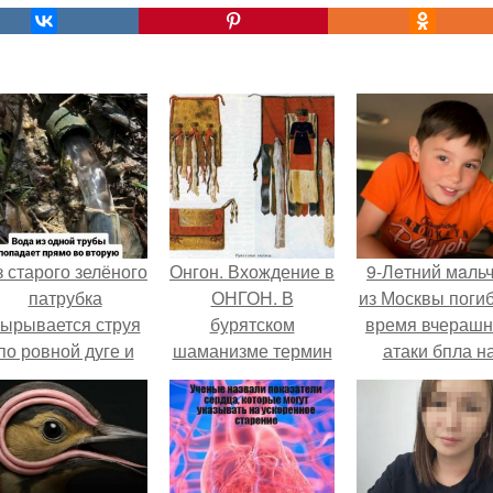
 старого зелёного
Онгон. Вхождение в
9-Лeтний мaль
патрубка
ОНГОН. В
из Москвы погиб
ырывается струя
бурятском
время вчераш
по ровной дуге и
шаманизме термин
атаки бпла н
точно попадает в
онгон означает
пляже под
тверстие нижней
"Божество, дух".
Геленджиком
трубы.