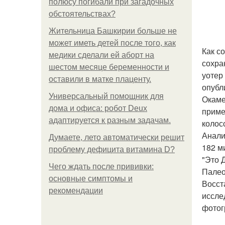
полюсу погибали при загадочных
обстоятельствах?
Жительница Башкирии больше не
может иметь детей после того, как
Как с
медики сделали ей аборт на
сохра
шестом месяце беременности и
уотер
оставили в матке плаценту.
опубл
Универсальный помощник для
Окаме
дома и офиса: робот Deux
приме
адаптируется к разным задачам.
колос
Анали
Думаете, лето автоматически решит
182 м
проблему дефицита витамина D?
"Это 
Чего ждать после прививки:
Палео
основные симптомы и
Восст
рекомендации
иссле
фотог