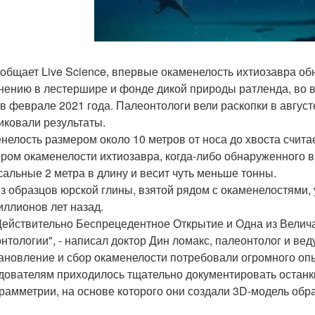
ообщает Live Science, впервые окаменелость ихтиозавра об
нению в лестершире и фонде дикой природы ратленда, во в
 в феврале 2021 года. Палеонтологи вели раскопки в август
иковали результаты.
нелость размером около 10 метров от носа до хвоста счи
ром окаменелости ихтиозавра, когда-либо обнаруженного в
сальные 2 метра в длину и весит чуть меньше тонны.
з образцов юрской глины, взятой рядом с окаменелостями, у
иллионов лет назад.
Действительно Беспрецедентное Открытие и Одна из Велич
нтологии", - написал доктор Дин ломакс, палеонтолог и ве
ановление и сбор окаменелости потребовали огромного опы
дователям приходилось тщательно документировать останк
рамметрии, на основе которого они создали 3D-модель обра