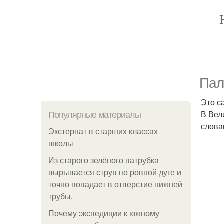
Пал
Это с
В Вел
Популярные материалы
слова
Экстернат в старших классах
школы
Из старого зелёного патрубка
вырывается струя по ровной дуге и
точно попадает в отверстие нижней
трубы.
Почему экспедиции к южному