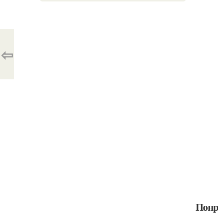
⇦
Понр