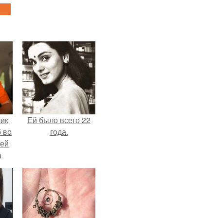
чик
Ей было всего 22
 во
года.
ней
а
.