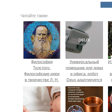
Читайте также
Философия
Универсальный
Из
Толстого.
помощник для дома
Философские идеи
и офиса: робот
в
в творчестве Л. Н.
Deux адаптируется
Толстого.
к разным задачам.
о