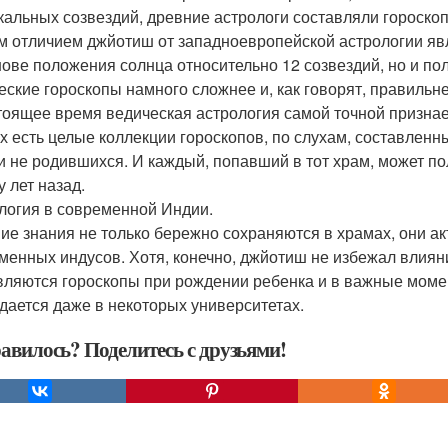
кальных созвездий, древние астрологи составляли гороскоп
м отличием джйотиш от западноевропейской астрологии явля
нове положения солнца относительно 12 созвездий, но и по
еские гороскопы намного сложнее и, как говорят, правильне
тоящее время ведическая астрология самой точной признает
х есть целые коллекции гороскопов, по слухам, составленн
 и не родившихся. И каждый, попавший в тот храм, может по
у лет назад.
логия в современной Индии.
ие знания не только бережно сохраняются в храмах, они а
менных индусов. Хотя, конечно, джйотиш не избежал влияни
вляются гороскопы при рождении ребенка и в важные момен
дается даже в некоторых университетах.
авилось? Поделитесь с друзьями!