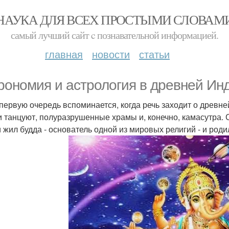
НАУКА ДЛЯ ВСЕХ ПРОСТЫМИ СЛОВАМ
самый лучший сайт c познавательной информацией.
главная
новости
статьи
рономия и астрология в древней Ин
 первую очередь вспоминается, когда речь заходит о древн
и танцуют, полуразрушенные храмы и, конечно, камасутра. 
 жил будда - основатель одной из мировых религий - и роди