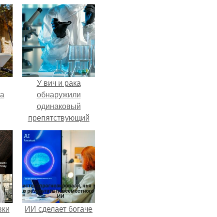
У вич и рака
га
обнаружили
одинаковый
препятствующий
лечению механизм.
вки
ИИ сделает богаче