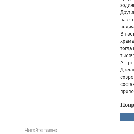
зодиа
Други
на ос
ведич
В нас
храма
тогда
тысяч
Астро
Древн
совре
соста
препо
Понр
Читайте также