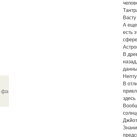
челов
Тантр
Васту
А еще
есть 
сфере
Астро
В дре
назад
данны
Непту
В отл
⇦
привл
здесь
Вообщ
солнц
Джйот
Знани
предс