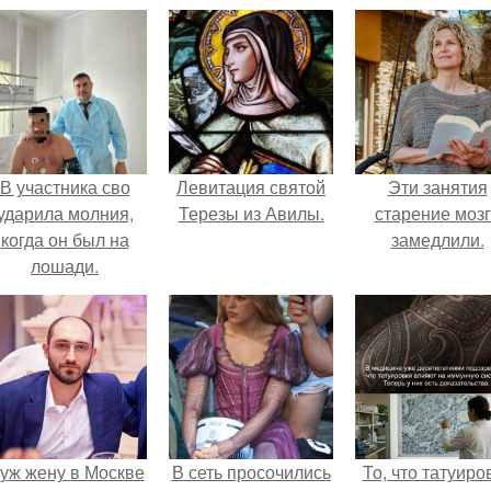
В участника сво
Левитация святой
Эти занятия
ударила молния,
Терезы из Авилы.
старение моз
когда он был на
замедлили.
лошади.
уж жену в Москве
В сеть просочились
То, что татуиро