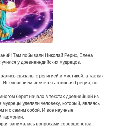
знаний! Там побывали Николай Рерих, Елена
ос учился у древнеиндийских мудрецов.
ались связаны с религией и мистикой, а так как
и. Исключением является античная Греция, но
многом берет начало в текстах древнейшей из
е мудрецы уделяли человеку, который, являясь
м и с самим собой. И все научные
й гармонии.
торая занималась вопросами совершенства