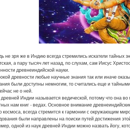
дь не зря же в Индию всегда стремились искатели тайных 
тская, а пару тысяч лет назад, по слухам, сам Иисус Христ
нности древнеиндийской науки.
бокой древности любые научные знания так или иначе оказыв
нания были доступны немногим, то считались еще и тайным
ейчас не о ней.
 древней Индии называется ведической, потому что она во 
тных нам книг - ведах. Основное внимание древнеиндийски
ю космоса, всегда стремится к гармонии с окружающим миро
дования были направлены на поиски путей достижения это
мер, одной из наук древней Индии можно назвать йогу, ко