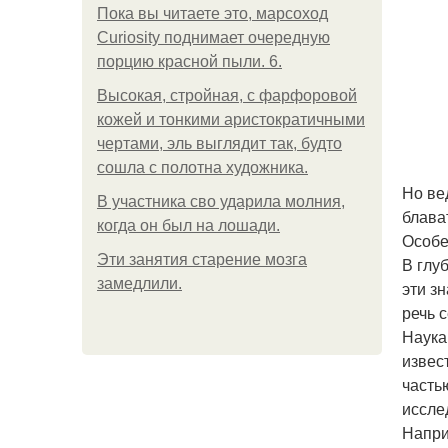
Пока вы читаете это, марсоход
Curiosity поднимает очередную
порцию красной пыли. 6.
Высокая, стройная, с фарфоровой
кожей и тонкими аристократичными
чертами, эль выглядит так, будто
сошла с полотна художника.
Но ве
В участника сво ударила молния,
блава
когда он был на лошади.
Особе
Эти занятия старение мозга
В глу
замедлили.
эти з
речь с
Наука
извес
часть
иссле
Напри