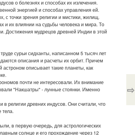
дусов о болезнях и способах их излечения.
твенной энергией и способах управления ей.
, с точки зрения религии и мистики, жилищ.
ах и их влиянии на судьбы человека и мира. То
мии. Достижения мудрецов древней Индии в этой
 труде сурьи сидханты, написанном 5 тысяч лет
и даются описания и расчеты их орбит. Причем
й астроном описывает такие планеты, как
ке.
трономов почти не интересовали. Их внимание
⇨
зывали "Накшатры" - лунные стоянки. Именно
и в религии древних индусов. Они считали, что
 тела.
были, в первую очередь, для астрологических
главным солнце и его прохождение через 12