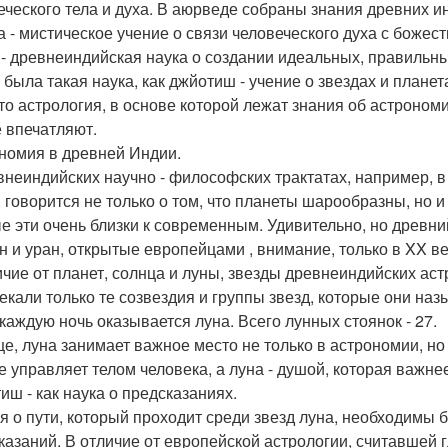
еческого тела и духа. В аюрведе собраны знания древних ин
а - мистическое учение о связи человеческого духа с божес
 - древнеиндийская наука о создании идеальных, правильных
 была такая наука, как джйотиш - учение о звездах и планет
это астрология, в основе которой лежат знания об астроно
 впечатляют.
номия в древней Индии.
внеиндийских научно - философских трактатах, например, в
, говорится не только о том, что планеты шарообразны, но 
е эти очень близки к современным. Удивительно, но древни
н и уран, открытые европейцами , внимание, только в XX ве
ичие от планет, солнца и луны, звезды древнеиндийских ас
екали только те созвездия и группы звезд, которые они на
 каждую ночь оказывается луна. Всего лунных стоянок - 27.
е, луна занимает важное место не только в астрономии, но 
е управляет телом человека, а луна - душой, которая важнее
иш - как наука о предсказаниях.
я о пути, который проходит среди звезд луна, необходимы 
казаний. В отличие от европейской астрологии, считавшей 