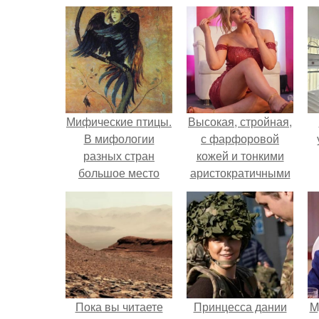
Мифические птицы.
Высокая, стройная,
В мифологии
с фарфоровой
разных стран
кожей и тонкими
большое место
аристократичными
занимают образы
чертами, эль
птиц.
выглядит так, будто
сошла с полотна
художника.
Пока вы читаете
Принцесса дании
M