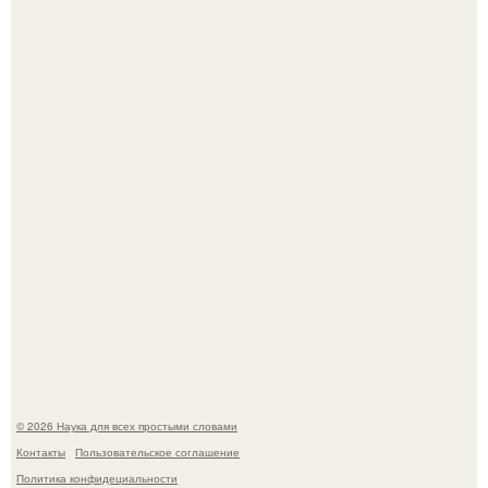
Опоссум - единственный сумчатый обитатель северной
америки.
Mуж жену в Москве из-за ревности зарезал.
© 2026 Наука для всех простыми словами
Контакты
Пользовательское соглашение
Политика конфидециальности