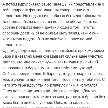
А потом вдруг сказал себе: "знаешь, их представление о
тебе попросту фантастично, ты совершенно его
недостоин. Но ведь ты и не обязан быть достойным его!
Блестящая была мысль: ты вовсе не обязан быть на
уровне представлений других людей о том, чего ты
способен достичь. Я не обязан быть таким, каким они
хотят меня видеть. Это их ошибка, а вовсе не мой
недостаток.
Однажды иду я вдоль пляжа копакабаны, прохожу мимо
бара и внезапно меня охватывает сильнейшее чувство:
"вот то, что мне сейчас нужно: зайти туда и выпить! Я
сворачиваю к бару и тут говорю себе: "минуточку!
Сейчас середина дня. В баре пусто, разговаривать не с
кем, а значит и причин для того, чтобы пить, у тебя нет. С
чего это тебе вдруг так приспичило? " - и я испугался.
С тех пор я спиртного в рот больше не брал. Думаю,
никакая опасность мне не грозила, раз пить я бросил без
каких бы то ни было усилий. Однако та сильная,