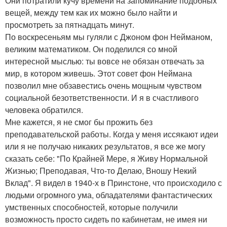
Они потратили кучу времени на запоминание подобных
вещей, между тем как их можно было найти и
просмотреть за пятнадцать минут.
По воскресеньям мы гуляли с Джоном фон Нейманом,
великим математиком. Он поделился со мной
интересной мыслью: ты вовсе не обязан отвечать за
мир, в котором живешь. Этот совет фон Неймана
позволил мне обзавестись очень мощным чувством
социальной безответственности. И я в счастливого
человека обратился.
Мне кажется, я не смог бы прожить без
преподавательской работы. Когда у меня иссякают идеи
или я не получаю никаких результатов, я все же могу
сказать себе: "По Крайней Мере, я Живу Нормальной
Жизнью; Преподавая, Что-то Делаю, Вношу Некий
Вклад". Я видел в 1940-х в Принстоне, что происходило с
людьми огромного ума, обладателями фантастических
умственных способностей, которые получили
возможность просто сидеть по кабинетам, не имея ни