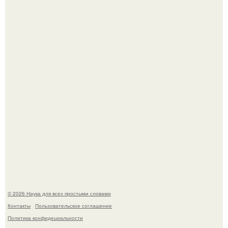
Физики существование глюбола - новой формы материи
подтвердили.
Пока вы читаете это, марсоход Curiosity поднимает
очередную порцию красной пыли. 6.
© 2026 Наука для всех простыми словами
Контакты
Пользовательское соглашение
Политика конфидециальности