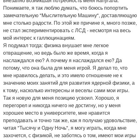
внезапно возникшая потребность меня напугала.
Понимаете, я так люблю думать, что боюсь попортить
замечательную "Мыслительную Машину", доставляющую
мне столько радости. По этой же причине я, много позже,
не стал экспериментировать с ЛСД - несмотря на весь
мой интерес к галлюцинациям.
Я подумал тогда: физика внушает мне легкое
отвращение, но ведь было же время, когда я
наслаждался ею? А почему я наслаждался ею? Да
потому, что она была для меня игрой. Я делал то, что
мне нравилось делать, и это имело отношение не к
значению моих занятий для развития ядерной физики, а
к тому, насколько интересны и веселы сами мои игры.
Так я новую для меня позицию усвоил. Хорошо, я
перегорел и никогда ничего не достигну, но у меня
хорошее место в университете, мне нравится
преподавать и точно так же, как я получаю удовольствие,
читая "Тысячу и Одну Ночь", я могу играть, когда мне
захочется, с физикой, не заботясь о том, имеют мои игры