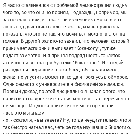
Я часто сталкивался с проблемой демонстрации людям
чего-то, во что они не верили, - однажды, например, мы
заспорили о том, истекает ли из человека моча всего
лишь под действием силы тяжести, и мне пришлось
показать, что это не так, что мочиться можно, и стоя на
голове. В другой раз кто-то заявил, что человек, который
принимает аспирин и выпивает "Кока-колу", тут же
падает замертво. И я принял подряд шесть таблеток
аспирина и выпил три бутылки "Кока-колы". И каждый
раз идиоты, верившие в этот бред, обступали меня,
желая не упустить момента, когда я грохнусь в обморок.
Один семестр в университете я биологией занимался.
Первый доклад по этой дисциплине я начал с того, что
нарисовал на доске очертания кошки и стал перечислять
ее мышцы. И однокашники тут же меня прервали:
- все это мы знаем!
- о, - сказал я, - вы знаете? Ну, тогда неудивительно, что я
так быстро нагнал вас, четыре года изучавших биологию.