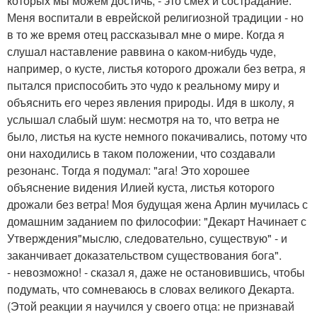
которых мы можем достичь, - это смех и сострадание.
Меня воспитали в еврейской религиозной традиции - но
в то же время отец рассказывал мне о мире. Когда я
слушал наставление раввина о каком-нибудь чуде,
например, о кусте, листья которого дрожали без ветра, я
пытался приспособить это чудо к реальному миру и
объяснить его через явления природы. Идя в школу, я
услышал слабый шум: несмотря на то, что ветра не
было, листья на кусте немного покачивались, потому что
они находились в таком положении, что создавали
резонанс. Тогда я подумал: "ага! Это хорошее
объяснение видения Илией куста, листья которого
дрожали без ветра! Моя будущая жена Арлин мучилась с
домашним заданием по философии: "Декарт Начинает с
Утверждения"мыслю, следовательно, существую" - и
заканчивает доказательством существования бога".
- невозможно! - сказал я, даже не остановившись, чтобы
подумать, что сомневаюсь в словах великого Декарта.
(Этой реакции я научился у своего отца: не признавай