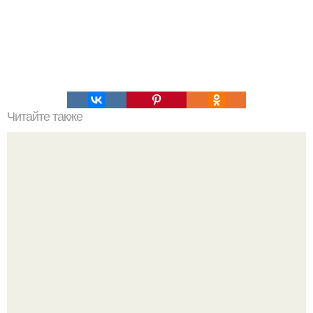
Читайте также
Наука Что это простыми словами. Что такое
антиматерия?